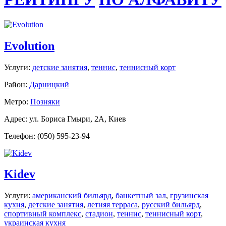
Evolution
Услуги:
детские занятия
,
теннис
,
теннисный корт
Район:
Дарницкий
Метро:
Позняки
Адрес: ул. Бориса Гмыри, 2A, Киев
Телефон: (050) 595-23-94
Kidev
Услуги:
американский бильярд
,
банкетный зал
,
грузинская
кухня
,
детские занятия
,
летняя терраса
,
русский бильярд
,
спортивный комплекс
,
стадион
,
теннис
,
теннисный корт
,
украинская кухня