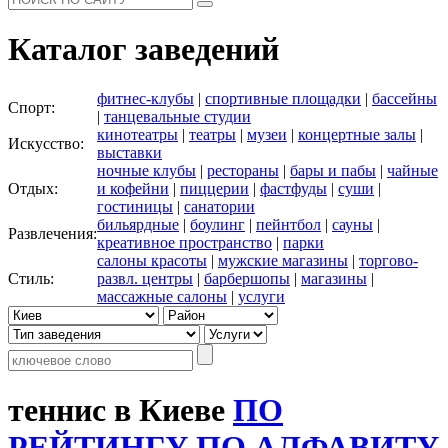
Каталог заведений
фитнес-клубы
|
спортивные площадки
|
бассейны
Спорт:
|
танцевальные студии
кинотеатры
|
театры
|
музеи
|
концертные залы
|
Искусство:
выставки
ночные клубы
|
рестораны
|
бары и пабы
|
чайные
Отдых:
и кофейни
|
пиццерии
|
фастфуды
|
суши
|
гостиницы
|
санатории
бильярдные
|
боулинг
|
пейнтбол
|
сауны
|
Развлечения:
креативное пространство
|
парки
салоны красоты
|
мужские магазины
|
торгово-
Стиль:
развл. центры
|
барбершопы
|
магазины
|
массажные салоны
|
услуги
теннис в Киеве
ПО
РЕЙТИНГУ
ПО АЛФАВИТУ