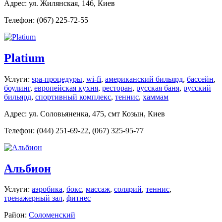
Адрес: ул. Жилянская, 146, Киев
Телефон: (067) 225-72-55
Platium
Услуги:
spa-процедуры
,
wi-fi
,
американский бильярд
,
бассейн
,
боулинг
,
европейская кухня
,
ресторан
,
русская баня
,
русский
бильярд
,
спортивный комплекс
,
теннис
,
хаммам
Адрес: ул. Соловьяненка, 475, смт Козын, Киев
Телефон: (044) 251-69-22, (067) 325-95-77
Альбион
Услуги:
аэробика
,
бокс
,
массаж
,
солярий
,
теннис
,
тренажерный зал
,
фитнес
Район:
Соломенский