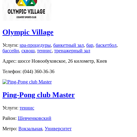
Olympic Village
Услуги:
spa-процедуры
,
банкетный зал
,
бар
,
баскетбол
,
бассейн
,
сквош
,
теннис
,
тренажерный зал
Адрес: шоссе Новообуховское, 26 километр, Киев
Телефон: (044) 360-36-36
Ping-Pong club Master
Услуги:
теннис
Район:
Шевченковский
Метро:
Вокзальная
,
Университет