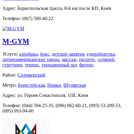
Адрес: Бориспольская трасса, 8-й км после КП, Киев
Телефон: (067) 500-40-22
M-GYM
Услуги:
аэробика
,
бокс
,
детские занятия
,
единоборства
,
латиноамериканские танцы
,
массаж
,
пилатес
,
солярий
,
стретчинг
,
теннис
,
тренажерный зал
,
фитнес
Район:
Соломенский
Метро:
Берестейская
,
Нивки
,
Шулявская
Адрес: ул. Героев Севастополя, 11В, Киев
Телефон: (044) 594-25-35, (096) 062-60-21, (093) 53-209-53,
(095) 093-94-60