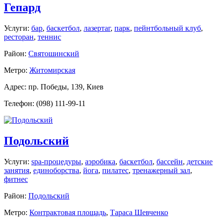
Гепард
Услуги:
бар
,
баскетбол
,
лазертаг
,
парк
,
пейнтбольный клуб
,
ресторан
,
теннис
Район:
Святошинский
Метро:
Житомирская
Адрес: пр. Победы, 139, Киев
Телефон: (098) 111-99-11
Подольский
Услуги:
spa-процедуры
,
аэробика
,
баскетбол
,
бассейн
,
детские
занятия
,
единоборства
,
йога
,
пилатес
,
тренажерный зал
,
фитнес
Район:
Подольский
Метро:
Контрактовая площадь
,
Тараса Шевченко