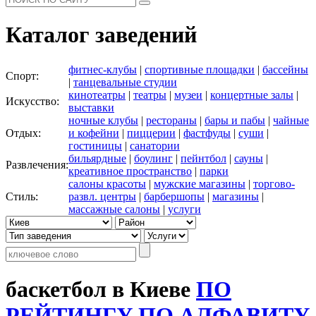
Каталог заведений
фитнес-клубы
|
спортивные площадки
|
бассейны
Спорт:
|
танцевальные студии
кинотеатры
|
театры
|
музеи
|
концертные залы
|
Искусство:
выставки
ночные клубы
|
рестораны
|
бары и пабы
|
чайные
Отдых:
и кофейни
|
пиццерии
|
фастфуды
|
суши
|
гостиницы
|
санатории
бильярдные
|
боулинг
|
пейнтбол
|
сауны
|
Развлечения:
креативное пространство
|
парки
салоны красоты
|
мужские магазины
|
торгово-
Стиль:
развл. центры
|
барбершопы
|
магазины
|
массажные салоны
|
услуги
баскетбол в Киеве
ПО
РЕЙТИНГУ
ПО АЛФАВИТУ