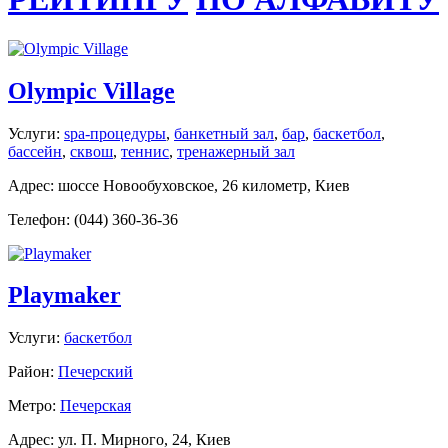
Olympic Village
Услуги:
spa-процедуры
,
банкетный зал
,
бар
,
баскетбол
,
бассейн
,
сквош
,
теннис
,
тренажерный зал
Адрес: шоссе Новообуховское, 26 километр, Киев
Телефон: (044) 360-36-36
Playmaker
Услуги:
баскетбол
Район:
Печерский
Метро:
Печерская
Адрес: ул. П. Мирного, 24, Киев