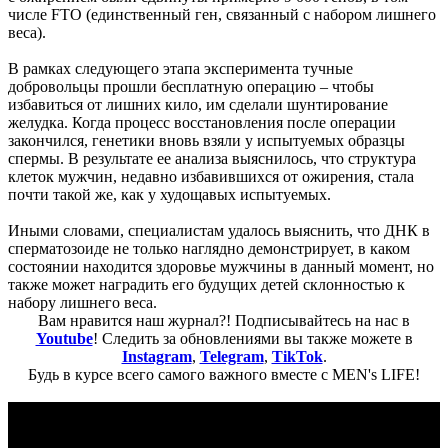
числе FTO (единственный ген, связанный с набором лишнего
веса).
В рамках следующего этапа эксперимента тучные
добровольцы прошли бесплатную операцию – чтобы
избавиться от лишних кило, им сделали шунтирование
желудка. Когда процесс восстановления после операции
закончился, генетики вновь взяли у испытуемых образцы
спермы. В результате ее анализа выяснилось, что структура
клеток мужчин, недавно избавившихся от ожирения, стала
почти такой же, как у худощавых испытуемых.
Иными словами, специалистам удалось выяснить, что ДНК в
сперматозоиде не только наглядно демонстрирует, в каком
состоянии находится здоровье мужчины в данный момент, но
также может наградить его будущих детей склонностью к
набору лишнего веса.
Вам нравится наш журнал?! Подписывайтесь на нас в
Youtube
! Следить за обновлениями вы также можете в
Instagram
,
Telegram
,
TikTok
.
Будь в курсе всего самого важного вместе с MEN's LIFE!