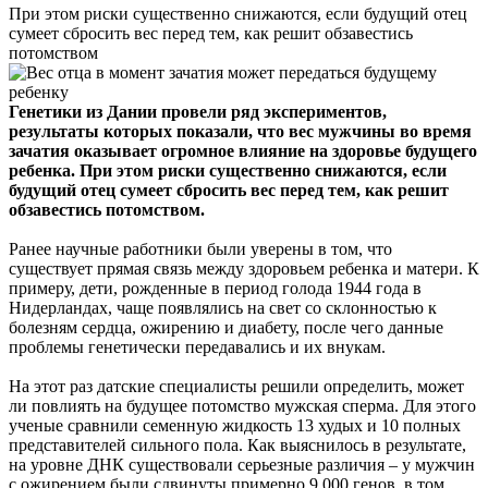
При этом риски существенно снижаются, если будущий отец
сумеет сбросить вес перед тем, как решит обзавестись
потомством
Генетики из Дании провели ряд экспериментов,
результаты которых показали, что вес мужчины во время
зачатия оказывает огромное влияние на здоровье будущего
ребенка. При этом риски существенно снижаются, если
будущий отец сумеет сбросить вес перед тем, как решит
обзавестись потомством.
Ранее научные работники были уверены в том, что
существует прямая связь между здоровьем ребенка и матери. К
примеру, дети, рожденные в период голода 1944 года в
Нидерландах, чаще появлялись на свет со склонностью к
болезням сердца, ожирению и диабету, после чего данные
проблемы генетически передавались и их внукам.
На этот раз датские специалисты решили определить, может
ли повлиять на будущее потомство мужская сперма. Для этого
ученые сравнили семенную жидкость 13 худых и 10 полных
представителей сильного пола. Как выяснилось в результате,
на уровне ДНК существовали серьезные различия – у мужчин
с ожирением были сдвинуты примерно 9 000 генов, в том