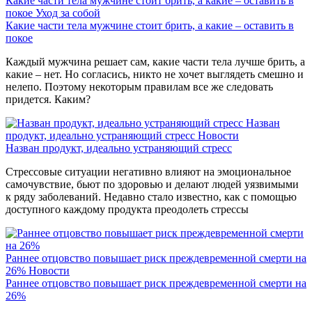
Какие части тела мужчине стоит брить, а какие – оставить в
покое
Уход за собой
Какие части тела мужчине стоит брить, а какие – оставить в
покое
Каждый мужчина решает сам, какие части тела лучше брить, а
какие – нет. Но согласись, никто не хочет выглядеть смешно и
нелепо. Поэтому некоторым правилам все же следовать
придется. Каким?
Назван
продукт, идеально устраняющий стресс
Новости
Назван продукт, идеально устраняющий стресс
Стрессовые ситуации негативно влияют на эмоциональное
самочувствие, бьют по здоровью и делают людей уязвимыми
к ряду заболеваний. Недавно стало известно, как с помощью
доступного каждому продукта преодолеть стрессы
Раннее отцовство повышает риск преждевременной смерти на
26%
Новости
Раннее отцовство повышает риск преждевременной смерти на
26%