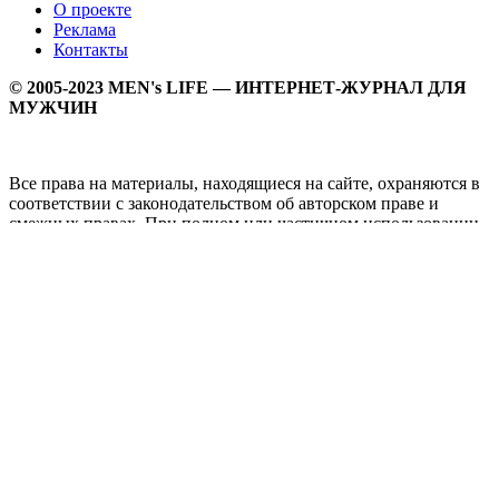
О проекте
Реклама
Контакты
© 2005-2023 MEN's LIFE — ИНТЕРНЕТ-ЖУРНАЛ ДЛЯ
МУЖЧИН
Все права на материалы, находящиеся на сайте, охраняются в
соответствии с законодательством об авторском праве и
смежных правах. При полном или частичном использовании
материалов прямая активная гипперссылка на
Мужской
журнал MEN's LIFE
обязательна.
MEN's LIFE - интернет-журнал для мужчин, который
заслуженно входит в ТОП лучших мужских журналов и
порталов. Ежедневно самое важное на самые волнующие
мужскую аудиторию темы - здоровый образ жизни, секс и
отношения, правила питания и диеты, фитнес и тренировки,
мужская мода и мужской стиль, карьера и деньги, мужской
досуг и многое другое в нашем мужском журнале.
Администрация сайта не несет ответсвенности за здоровый
образ жизни и за содержание рекламных объявлений.