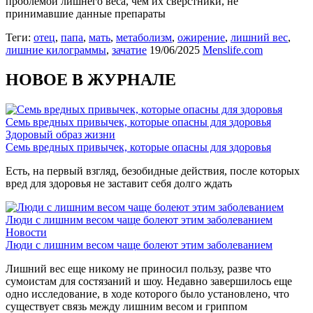
проблемой лишнего веса, чем их сверстники, не
принимавшие данные препараты
Теги:
отец
,
папа
,
мать
,
метаболизм
,
ожирение
,
лишний вес
,
лишние килограммы
,
зачатие
19/06/2025
Menslife.com
НОВОЕ В ЖУРНАЛЕ
Семь вредных привычек, которые опасны для здоровья
Здоровый образ жизни
Семь вредных привычек, которые опасны для здоровья
Есть, на первый взгляд, безобидные действия, после которых
вред для здоровья не заставит себя долго ждать
Люди с лишним весом чаще болеют этим заболеванием
Новости
Люди с лишним весом чаще болеют этим заболеванием
Лишний вес еще никому не приносил пользу, разве что
сумоистам для состязаний и шоу. Недавно завершилось еще
одно исследование, в ходе которого было установлено, что
существует связь между лишним весом и гриппом