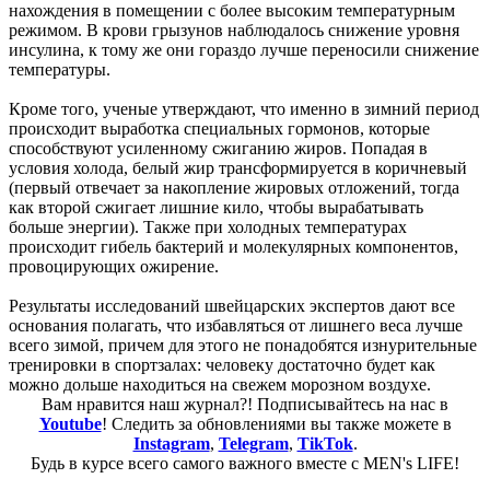
нахождения в помещении с более высоким температурным
режимом. В крови грызунов наблюдалось снижение уровня
инсулина, к тому же они гораздо лучше переносили снижение
температуры.
Кроме того, ученые утверждают, что именно в зимний период
происходит выработка специальных гормонов, которые
способствуют усиленному сжиганию жиров. Попадая в
условия холода, белый жир трансформируется в коричневый
(первый отвечает за накопление жировых отложений, тогда
как второй сжигает лишние кило, чтобы вырабатывать
больше энергии). Также при холодных температурах
происходит гибель бактерий и молекулярных компонентов,
провоцирующих ожирение.
Результаты исследований швейцарских экспертов дают все
основания полагать, что избавляться от лишнего веса лучше
всего зимой, причем для этого не понадобятся изнурительные
тренировки в спортзалах: человеку достаточно будет как
можно дольше находиться на свежем морозном воздухе.
Вам нравится наш журнал?! Подписывайтесь на нас в
Youtube
! Следить за обновлениями вы также можете в
Instagram
,
Telegram
,
TikTok
.
Будь в курсе всего самого важного вместе с MEN's LIFE!