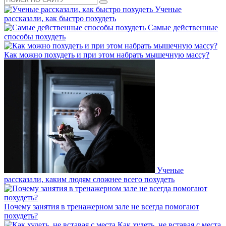
Ученые
рассказали, как быстро похудеть
Самые действенные
способы похудеть
Как можно похудеть и при этом набрать мышечную массу?
Ученые
рассказали, каким людям сложнее всего похудеть
Почему занятия в тренажерном зале не всегда помогают
похудеть?
Как худеть, не вставая с места