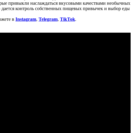
торые привыкли наслаждаться вкусовыми качествами необычных
о дается контроль собственных пищевых привычек и выбор еды
ожете в
Instagram
,
Telegram
,
TikTok
.