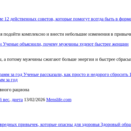
12 действенных советов, которые помогут всегда быть в форм
ия подойти комплексно и внести небольшие изменения в привычны
Ученые объяснили, почему мужчины худеют быстрее женщин
ы, а потому мужчины сжигают больше энергии и быстрее сбрас
Ученые рассказали, как просто и недорого сбросить 
мм за год
евного рациона
 вес
,
диета
13/02/2026
Menslife.com
вредных привычек, которые опасны для здоровья
Здоровый обра