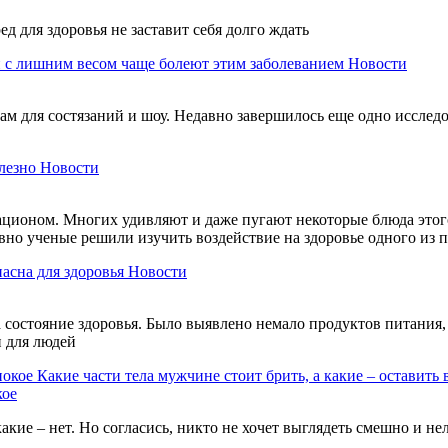
ед для здоровья не заставит себя долго ждать
 с лишним весом чаще болеют этим заболеванием
Новости
м для состязаний и шоу. Недавно завершилось еще одно исследов
лезно
Новости
ационом. Многих удивляют и даже пугают некоторые блюда этого
авно ученые решили изучить воздействие на здоровье одного из
пасна для здоровья
Новости
состояние здоровья. Было выявлено немало продуктов питания, 
и для людей
Какие части тела мужчине стоит брить, а какие – оставить 
кое
акие – нет. Но согласись, никто не хочет выглядеть смешно и н