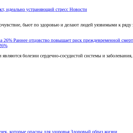
кт, идеально устраняющий стресс
Новости
чувствие, бьют по здоровью и делают людей уязвимыми к ряду 
Раннее отцовство повышает риск преждевременной смерт
 26%
являются болезни сердечно-сосудистой системы и заболевания,
ек, которые опасны для здоровья
Здоровый образ жизни