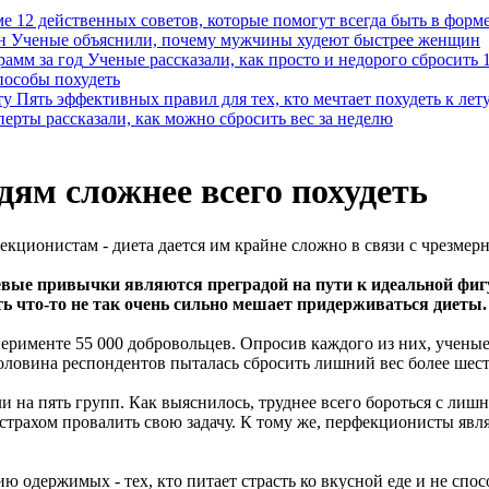
12 действенных советов, которые помогут всегда быть в форм
Ученые объяснили, почему мужчины худеют быстрее женщин
Ученые рассказали, как просто и недорого сбросить 
пособы похудеть
Пять эффективных правил для тех, кто мечтает похудеть к лет
ерты рассказали, как можно сбросить вес за неделю
ям сложнее всего похудеть
кционистам - диета дается им крайне сложно в связи с чрезмер
ые привычки являются преградой на пути к идеальной фигур
 что-то не так очень сильно мешает придерживаться диеты.
рименте 55 000 добровольцев. Опросив каждого из них, ученые 
ловина респондентов пыталась сбросить лишний вес более шест
или на пять групп. Как выяснилось, труднее всего бороться с 
страхом провалить свою задачу. К тому же, перфекционисты яв
 одержимых - тех, кто питает страсть ко вкусной еде и не спо