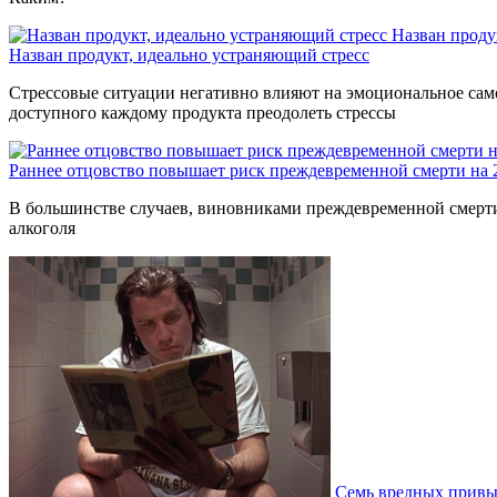
Назван проду
Назван продукт, идеально устраняющий стресс
Стрессовые ситуации негативно влияют на эмоциональное само
доступного каждому продукта преодолеть стрессы
Раннее отцовство повышает риск преждевременной смерти на
В большинстве случаев, виновниками преждевременной смерти 
алкоголя
Семь вредных привыч