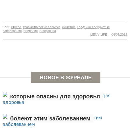
Теги:
стресс
,
травматические события
,
симптом
,
сердечно-сосудистые
заболевания
,
ожирание
,
гипертония
MEN’s LIFE
04/05/2012
НОВОЕ В ЖУРНАЛЕ
Семь вредных привычек,
которые опасны для здоровья
Люди с лишним весом чаще
ЗДОРОВЫЙ ОБРАЗ ЖИЗНИ
болеют этим заболеванием
Эксперты: есть сверчков