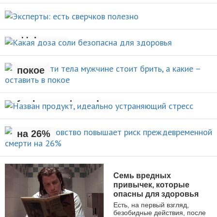
НОВОСТИ
полезно
Какая доза соли безопасна для
НОВОСТИ
здоровья
Какие части тела мужчине стоит
брить, а какие – оставить в
НОВОСТИ
покое
Назван продукт, идеально
УХОД ЗА СОБОЙ
устраняющий стресс
Раннее отцовство повышает
риск преждевременной смерти
НОВОСТИ
на 26%
НОВОСТИ
Семь вредных
привычек, которые
опасны для здоровья
Есть, на первый взгляд,
безобидные действия, после