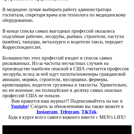
В медицине лучше выбирать работу администратора
госпиталя, секретаря врача или технолога по медицинскому
оборудованию.
В конце списка самых выгодных профессий оказались
подсобные рабочие, лесорубы, рыбаки, строители, пастухи
(ковбои), танцоры, металлурги и водители такси, передает
Корреспондент.net.
Большинство этих профессий входит в список самых
рискованных. Из-за частоты несчастных случаев на
производстве наиболее опасной в США считается профессия
лесоруба; вслед за ней идут пилоты/инженеры гражданской
авиации, моряки, строители, мусорщики, фермеры,
кровельщики, водители грузовика и таксисты. Удивительно,
но ни военные, ни полицейские в десятку самых опасных
профессий США не попали.
Вам нравится наш журнал?! Подписывайтесь на нас в
Youtube
! Следить за обновлениями вы также можете в
Instagram
,
Telegram
,
TikTok
.
Будь в курсе всего самого важного вместе с MEN's LIFE!