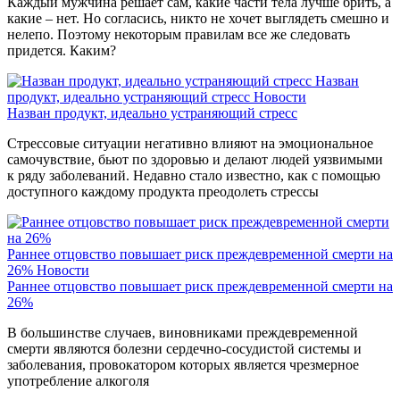
Каждый мужчина решает сам, какие части тела лучше брить, а
какие – нет. Но согласись, никто не хочет выглядеть смешно и
нелепо. Поэтому некоторым правилам все же следовать
придется. Каким?
Назван
продукт, идеально устраняющий стресс
Новости
Назван продукт, идеально устраняющий стресс
Стрессовые ситуации негативно влияют на эмоциональное
самочувствие, бьют по здоровью и делают людей уязвимыми
к ряду заболеваний. Недавно стало известно, как с помощью
доступного каждому продукта преодолеть стрессы
Раннее отцовство повышает риск преждевременной смерти на
26%
Новости
Раннее отцовство повышает риск преждевременной смерти на
26%
В большинстве случаев, виновниками преждевременной
смерти являются болезни сердечно-сосудистой системы и
заболевания, провокатором которых является чрезмерное
употребление алкоголя