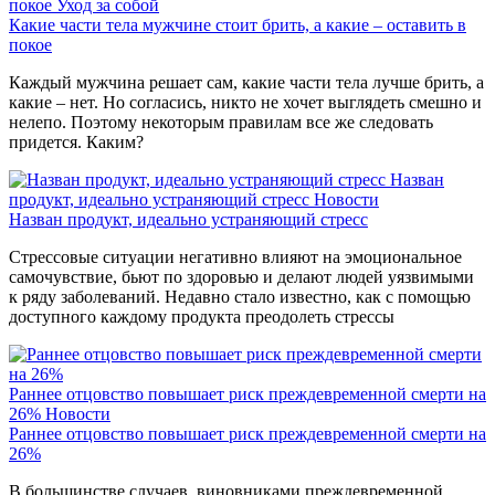
покое
Уход за собой
Какие части тела мужчине стоит брить, а какие – оставить в
покое
Каждый мужчина решает сам, какие части тела лучше брить, а
какие – нет. Но согласись, никто не хочет выглядеть смешно и
нелепо. Поэтому некоторым правилам все же следовать
придется. Каким?
Назван
продукт, идеально устраняющий стресс
Новости
Назван продукт, идеально устраняющий стресс
Стрессовые ситуации негативно влияют на эмоциональное
самочувствие, бьют по здоровью и делают людей уязвимыми
к ряду заболеваний. Недавно стало известно, как с помощью
доступного каждому продукта преодолеть стрессы
Раннее отцовство повышает риск преждевременной смерти на
26%
Новости
Раннее отцовство повышает риск преждевременной смерти на
26%
В большинстве случаев, виновниками преждевременной