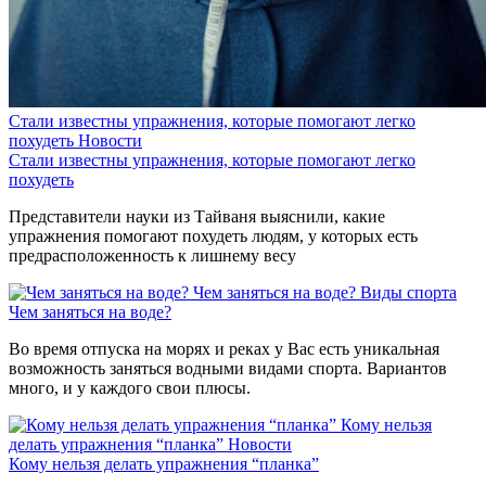
Стали известны упражнения, которые помогают легко
похудеть
Новости
Стали известны упражнения, которые помогают легко
похудеть
Представители науки из Тайваня выяснили, какие
упражнения помогают похудеть людям, у которых есть
предрасположенность к лишнему весу
Чем заняться на воде?
Виды спорта
Чем заняться на воде?
Во время отпуска на морях и реках у Вас есть уникальная
возможность заняться водными видами спорта. Вариантов
много, и у каждого свои плюсы.
Кому нельзя
делать упражнения “планка”
Новости
Кому нельзя делать упражнения “планка”