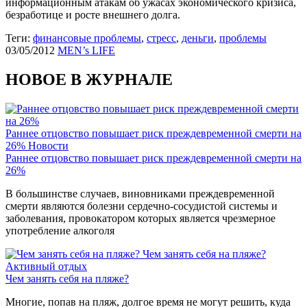
информационным атакам об ужасах экономического кризиса,
безработице и росте внешнего долга.
Теги:
финансовые проблемы
,
стресс
,
деньги
,
проблемы
03/05/2012
MEN’s LIFE
НОВОЕ В ЖУРНАЛЕ
Раннее отцовство повышает риск преждевременной смерти на
26%
Новости
Раннее отцовство повышает риск преждевременной смерти на
26%
В большинстве случаев, виновниками преждевременной
смерти являются болезни сердечно-сосудистой системы и
заболевания, провокатором которых является чрезмерное
употребление алкоголя
Чем занять себя на пляже?
Активный отдых
Чем занять себя на пляже?
Многие, попав на пляж, долгое время не могут решить, куда