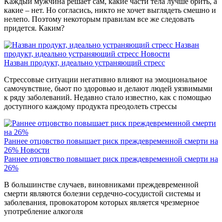
Каждый мужчина решает сам, какие части тела лучше брить, а
какие – нет. Но согласись, никто не хочет выглядеть смешно и
нелепо. Поэтому некоторым правилам все же следовать
придется. Каким?
Назван
продукт, идеально устраняющий стресс
Новости
Назван продукт, идеально устраняющий стресс
Стрессовые ситуации негативно влияют на эмоциональное
самочувствие, бьют по здоровью и делают людей уязвимыми
к ряду заболеваний. Недавно стало известно, как с помощью
доступного каждому продукта преодолеть стрессы
Раннее отцовство повышает риск преждевременной смерти на
26%
Новости
Раннее отцовство повышает риск преждевременной смерти на
26%
В большинстве случаев, виновниками преждевременной
смерти являются болезни сердечно-сосудистой системы и
заболевания, провокатором которых является чрезмерное
употребление алкоголя