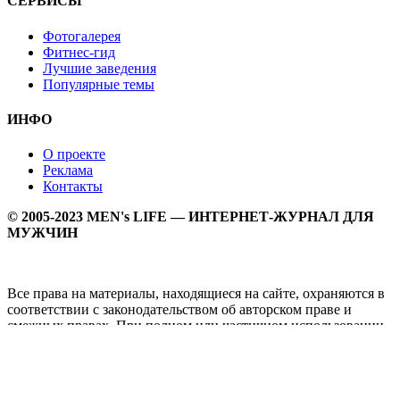
СЕРВИСЫ
Фотогалерея
Фитнес-гид
Лучшие заведения
Популярные темы
ИНФО
О проекте
Реклама
Контакты
© 2005-2023 MEN's LIFE — ИНТЕРНЕТ-ЖУРНАЛ ДЛЯ
МУЖЧИН
Все права на материалы, находящиеся на сайте, охраняются в
соответствии с законодательством об авторском праве и
смежных правах. При полном или частичном использовании
материалов прямая активная гипперссылка на
Мужской
журнал MEN's LIFE
обязательна.
MEN's LIFE - интернет-журнал для мужчин, который