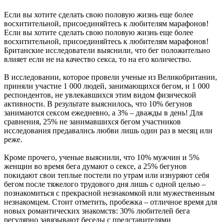
Если вы хотите сделать свою половую жизнь еще более
восхитительной, присоединяйтесь к любителям марафонов!
Если вы хотите сделать свою половую жизнь еще более
восхитительной, присоединяйтесь к любителям марафонов!
Британские исследователи выяснили, что бег положительно
влияет если не на качество секса, то на его количество.
В исследовании, которое провели ученые из Великобритании,
приняли участие 1 000 людей, занимающихся бегом, и 1 000
респондентов, не увлекавшихся этим видом физической
активности. В результате выяснилось, что 10% бегунов
занимаются сексом ежедневно, а 3% – дважды в день! Для
сравнения, 25% не занимавшихся бегом участников
исследования предавались любви лишь один раз в месяц или
реже.
Кроме прочего, ученые выяснили, что 10% мужчин и 5%
женщин во время бега думают о сексе, а 25% бегунов
покидают свои теплые постели по утрам или изнуряют себя
бегом после тяжелого трудового дня лишь с одной целью –
познакомиться с прекрасной незнакомкой или мужественным
незнакомцем. Стоит отметить, пробежка – отличное время для
новых романтических знакомств: 30% любителей бега
регулярно завязывают беседы с представителями