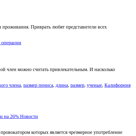
ы проживания. Приврать любят представители всех
к операции
вой член можно считать привлекательным. И насколько
вого члена
,
размер пениса
,
длина
,
размер
,
ученые
,
Калифорния
и на 26%
Новости
 провокатором которых является чрезмерное употребление