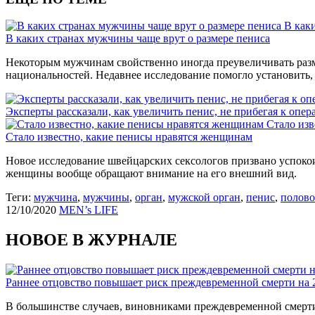
В как
В каких странах мужчины чаще врут о размере пениса
Некоторым мужчинам свойственно иногда преувеличивать разме
национальностей. Недавнее исследование помогло установить, 
Эксперты рассказали, как увеличить пенис, не прибегая к опер
Стало изв
Стало известно, какие пенисы нравятся женщинам
Новое исследование швейцарских сексологов призвано успокои
женщины вообще обращают внимание на его внешний вид.
Теги:
мужчина
,
мужчины
,
орган
,
мужской орган
,
пенис
,
полово
12/10/2020
MEN’s LIFE
НОВОЕ В ЖУРНАЛЕ
Раннее отцовство повышает риск преждевременной смерти на
В большинстве случаев, виновниками преждевременной смерти 