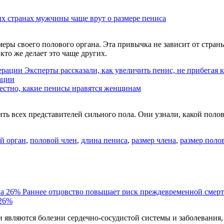
их странах мужчины чаще врут о размере пениса
ры своего полового органа. Эта привычка не зависит от стран
кто же делает это чаще других.
Эксперты рассказали, как увеличить пенис, не прибегая 
ации
естно, какие пенисы нравятся женщинам
ть всех представителей сильного пола. Они узнали, какой поло
й орган
,
половой член
,
длина пениса
,
размер члена
,
размер поло
Раннее отцовство повышает риск преждевременной смерт
 26%
являются болезни сердечно-сосудистой системы и заболевания,