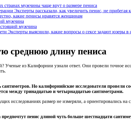
их странах мужчины чаще врут о размере пениса
Эксперты рассказали, как увеличить пенис, не прибегая 
естно, какие пенисы нравятся женщинам
щий мужчина
настоящий мужчина
Эксперты выяснили, какие вопросы о сексе задают юзеры в 
ю среднюю длину пениса
? Ученые из Калифорнии узнали ответ. Они провели точное исс
ть.
 сантиметров. Но калифорнийские исследователи провели со
лется между тринадцатью и четырнадцатью сантиметрами.
ущих исследованиях размер не измеряли, а ориентировались на 
 предпочтут пенис длиной чуть больше шестнадцати сантим