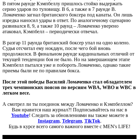
В пятом раунде Кэмпбеллу пришлось стойко выдержать
серию ударов по туловищу. В 6, а также в 7 раунде В.
Ломаченко загнал британского боксера под канаты. Он лишь
изредка наносил удары в ответ. По аналогичному сценарию
развивался 8, 9, а также 10 раунд – Ломаченко уверено
атаковал, Кэмпбелл – периодически отвечал.
В разгар 11 раунда британский боксер упал на одно колено.
Судья отсчитал ему нокдаун, после чего бой вновь
продолжился. В финальном раунде кардинальных отличий от
текущей тенденции боя не было. Но на завершающем этапе
Кэмпбелл пытался уже и побороть Ломаченко, однако такие
приемы были не по правилам бокса.
После этой победы Василий Ломаченко стал обладателем
трех чемпионских поясов по версиям WBA, WBO и WBC в
легком весе.
А смотрел ли ты поединок между Ломаченко и Кэмпбеллом?
Вам нравится наш журнал?! Подписывайтесь на нас в
Youtube
! Следить за обновлениями вы также можете в
Instagram
,
Telegram
,
TikTok
.
Будь в курсе всего самого важного вместе с MEN's LIFE!