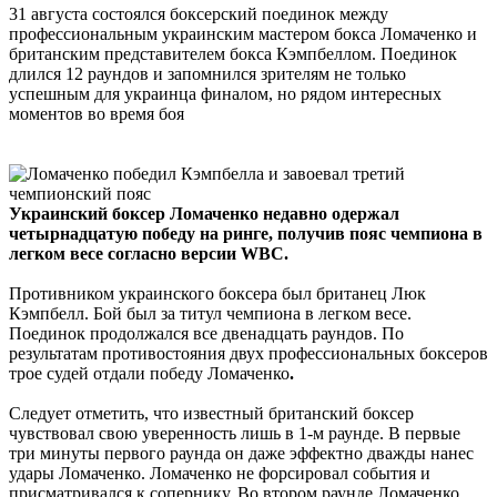
31 августа состоялся боксерский поединок между
профессиональным украинским мастером бокса Ломаченко и
британским представителем бокса Кэмпбеллом. Поединок
длился 12 раундов и запомнился зрителям не только
успешным для украинца финалом, но рядом интересных
моментов во время боя
Украинский боксер Ломаченко недавно одержал
четырнадцатую победу на ринге, получив пояс чемпиона в
легком весе согласно версии WBC.
Противником украинского боксера был британец Люк
Кэмпбелл. Бой был за титул чемпиона в легком весе.
Поединок продолжался все двенадцать раундов. По
результатам противостояния двух профессиональных боксеров
трое судей отдали победу Ломаченко
.
Следует отметить, что известный британский боксер
чувствовал свою уверенность лишь в 1-м раунде. В первые
три минуты первого раунда он даже эффектно дважды нанес
удары Ломаченко. Ломаченко не форсировал события и
присматривался к сопернику. Во втором раунде Ломаченко