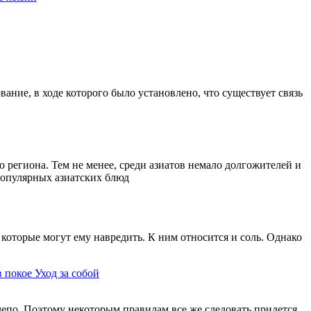
ание, в ходе которого было установлено, что существует связь
 региона. Тем не менее, среди азиатов немало долгожителей и
 популярных азиатских блюд
которые могут ему навредить. К ним относится и соль. Однако
в покое
Уход за собой
елепо. Поэтому некоторым правилам все же следовать придется.