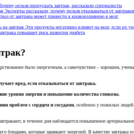
Почему нельзя пропускать завтрак, рассказали специалисты
Эксперты рассказали, почему нельзя отказываться от завтрако
тказ от завтрака может привести к кровоизлиянию в мозг
Эти продукты негативно влияют на мозг, если их уп
завтрака повышает риск развития диабета
втрак?
дрствование было энергичным, а самочувствие – хорошим, ученые
учает вред, если отказываться от завтрака.
ние уровня энергии и повышение количества глюкозы
.
ния проблем с сердцем и сосудами
, особенно у пожилых людей
завтракают, в течение дня наблюдается повышенное артериально
сего блюдами, которые заряжают энергией. В качестве завтрака 