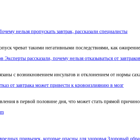
Почему нельзя пропускать завтрак, рассказали специалисты
уск чреват такими негативными последствиями, как ожирение, 
Эксперты рассказали, почему нельзя отказываться от завтрако
язаны с возникновением инсультов и отклонением от нормы саха
тказ от завтрака может привести к кровоизлиянию в мозг
вления в первой половине дня, что может стать прямой причино
om
вредных привычек, которые опасны для здоровья
Здоровый обра