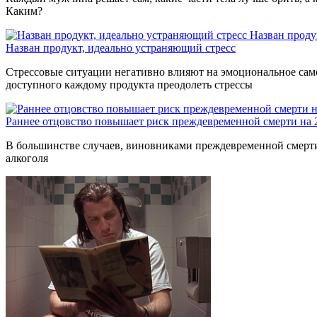
Каким?
Назван проду
Назван продукт, идеально устраняющий стресс
Стрессовые ситуации негативно влияют на эмоциональное само
доступного каждому продукта преодолеть стрессы
Раннее отцовство повышает риск преждевременной смерти на
В большинстве случаев, виновниками преждевременной смерти 
алкоголя