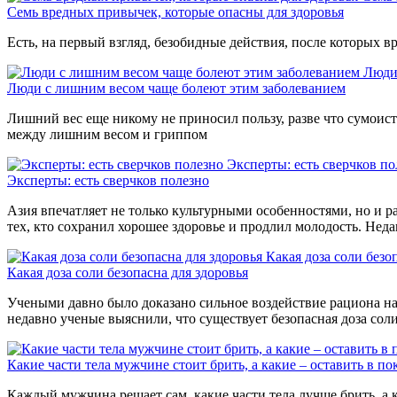
Семь вредных привычек, которые опасны для здоровья
Есть, на первый взгляд, безобидные действия, после которых вр
Люди
Люди с лишним весом чаще болеют этим заболеванием
Лишний вес еще никому не приносил пользу, разве что сумоиста
между лишним весом и гриппом
Эксперты: есть сверчков по
Эксперты: есть сверчков полезно
Азия впечатляет не только культурными особенностями, но и р
тех, кто сохранил хорошее здоровье и продлил молодость. Нед
Какая доза соли безо
Какая доза соли безопасна для здоровья
Учеными давно было доказано сильное воздействие рациона на 
недавно ученые выяснили, что существует безопасная доза сол
Какие части тела мужчине стоит брить, а какие – оставить в по
Каждый мужчина решает сам, какие части тела лучше брить, а к