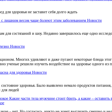
ед для здоровья не заставит себя долго ждать
 с лишним весом чаще болеют этим заболеванием
Новости
м для состязаний и шоу. Недавно завершилось еще одно исследов
лезно
Новости
ационом. Многих удивляют и даже пугают некоторые блюда этого
авно ученые решили изучить воздействие на здоровье одного из
пасна для здоровья
Новости
состояние здоровья. Было выявлено немало продуктов питания, 
и для людей
Какие части тела мужчине стоит брить, а какие – оставить 
кое
акие – нет. Но согласись, никто не хочет выглядеть смешно и н