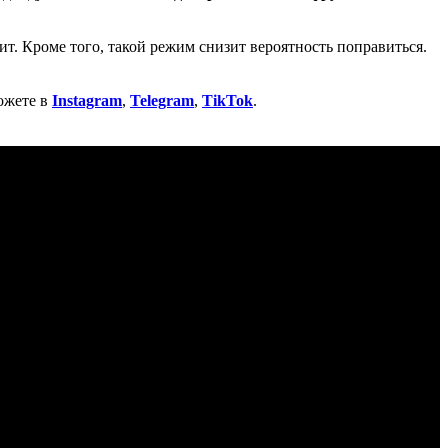
тит. Кроме того, такой режим снизит вероятность поправиться.
ожете в
Instagram
,
Telegram
,
TikTok
.