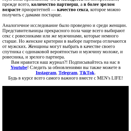
прежде всего,
количество партнерш
, а
в более зрелом
возрасте
приоритетней —
качество секса
, которое можно
получить с дамами постарше.
Аналогичное исследование было проведено и среди женщин.
Представительницы прекрасного пола чаще всего выбирают
секс с ровесниками или же мужчинами, которые немного
старше. Но женские критерии в выборе партнера отличаются
от мужских. Женщины могут выбрать в качестве своего
спутника с одинаковой вероятностью и мужчину моложе, и
ровесника, и зрелого партнера.
Вам нравится наш журнал?! Подписывайтесь на нас в
Youtube
! Следить за обновлениями вы также можете в
Instagram
,
Telegram
,
TikTok
.
Будь в курсе всего самого важного вместе с MEN's LIFE!