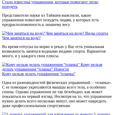
Стали известны упражнения, которые помогают легко
похудеть
Представители науки из Тайваня выяснили, какие
упражнения помогают похудеть людям, у которых есть
предрасположенность к лишнему весу
Чем заняться на воде?
Виды спорта
Чем заняться на воде?
Во время отпуска на морях и реках у Вас есть уникальная
возможность заняться водными видами спорта. Вариантов
много, и у каждого свои плюсы.
Кому нельзя
делать упражнения “планка”
Новости
Кому нельзя делать упражнения “планка”
Одна из разновидностей физических упражнений – «планка».
С ее помощью укрепляются мышцы всего тела, а особенно
спины. Однако упражнение не так безобидно, как может
показаться на первый взгляд. Несмотря на то, что упражнение
нужно делать всего несколько минут, оно может навредить
даже профессиональным спортсменам
5 лучших