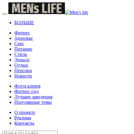
БОЛЬШЕ
Фитнес
Здоровье
Секс
Питание
Стиль
Деньги
Отдых
Персона
Новости
Фотогалерея
Фитнес-гид
Лучшие заведения
Популярные темы
О проекте
Реклама
Контакты