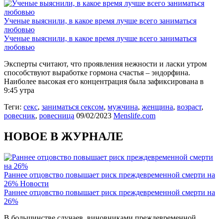
Ученые выяснили, в какое время лучше всего заниматься
любовью
Ученые выяснили, в какое время лучше всего заниматься
любовью
Эксперты считают, что проявления нежности и ласки утром
способствуют выработке гормона счастья – эндорфина.
Наиболее высокая его концентрация была зафиксирована в
9:45 утра
Теги:
секс
,
заниматься сексом
,
мужчина
,
женщина
,
возраст
,
ровесник
,
ровесница
09/02/2023
Menslife.com
НОВОЕ В ЖУРНАЛЕ
Раннее отцовство повышает риск преждевременной смерти на
26%
Новости
Раннее отцовство повышает риск преждевременной смерти на
26%
В большинстве случаев, виновниками преждевременной