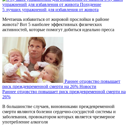
упражнений для избавления от живота
Похудение
5 лучших упражнений для избавления от живота
Мечтаешь избавиться от жировой прослойки в районе
живота? Вот 5 наиболее эффективных физических
активностей, которые помогут добиться идеально пресса
Раннее отцовство повышает
риск преждевременной смерти на 26%
Новости
Раннее отцовство повышает риск преждевременной смерти на
26%
В большинстве случаев, виновниками преждевременной
смерти являются болезни сердечно-сосудистой системы и
заболевания, провокатором которых является чрезмерное
употребление алкоголя