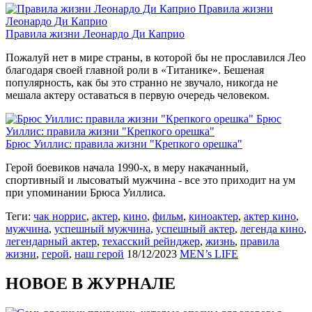
Правила жизни
Леонардо Ди Каприо
Правила жизни Леонардо Ди Каприо
Пожалуй нет в мире страны, в которой бы не прославился Лео
благодаря своей главной роли в «Титанике». Бешеная
популярность, как бы это странно не звучало, никогда не
мешала актеру оставаться в первую очередь человеком.
Брюс
Уиллис: правила жизни "Крепкого орешка"
Брюс Уиллис: правила жизни "Крепкого орешка"
Герой боевиков начала 1990-х, в меру накачанный,
спортивный и лысоватый мужчина - все это приходит на ум
при упоминании Брюса Уиллиса.
Теги:
чак норрис
,
актер
,
кино
,
фильм
,
киноактер
,
актер кино
,
мужчина
,
успешный мужчина
,
успешный актер
,
легенда кино
,
легендарный актер
,
техасский рейнджер
,
жизнь
,
правила
жизни
,
герой
,
наш герой
18/12/2023
MEN’s LIFE
НОВОЕ В ЖУРНАЛЕ