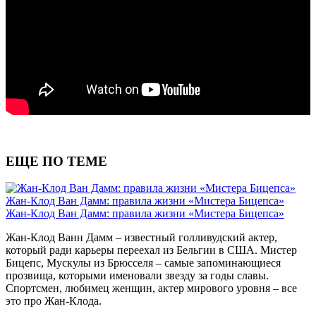
ЕЩЕ ПО ТЕМЕ
Жан-Клод Ван Дамм: правила жизни «Мистера Бицепса»
Жан-Клод Ван Дамм: правила жизни «Мистера Бицепса»
Жан-Клод Ванн Дамм – известный голливудский актер,
который ради карьеры переехал из Бельгии в США. Мистер
Бицепс, Мускулы из Брюсселя – самые запоминающиеся
прозвища, которыми именовали звезду за годы славы.
Спортсмен, любимец женщин, актер мирового уровня – все
это про Жан-Клода.