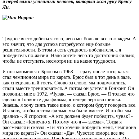
я перед вами: успешный человек, который жал руку Брюсу
Ли.
Труднее всего добиться того, чего мы больше всего жаждем. А
это значит, что для успеха потребуется еще больше
решительности. В этом и есть сущность победителя, а я
победитель по-жизни. Надо хотеть чего-то достаточно сильно,
чтобы не отступать, несмотря ни на какие трудности.
Я познакомился с Брюсом в 1968 — сразу после того, как я
стал чемпионом мира по каратэ. Брюс был в тот день в зале,
как специальный гость. Слово за слово, мы подружились,
стали вместе тренироваться. А потом он улетел в Гонконг. Он
позвонил мне в 1972. «Чувак, — сказал Брюс. — Я только что
сделал в Гонконге два фильма, я теперь чертова шишка.
Знаешь, я хочу снять такое кино, о котором будут говорить все.
И я хочу, чтобы в этом фильме мы были вместе. И чтобы мы
дрались». Я спросил: «А кто должен будет победить, чувак?»
Он сказал: «Конечно я. Потому что я — звезда». Тогда я
рассмеялся и сказал: «Ты что хочешь победить меня, чемпиона
мира по каратэ?» Он сказал: «Да». Чувство юмора все же
иногда подводило его. Про Брюса сказано очень много. Он