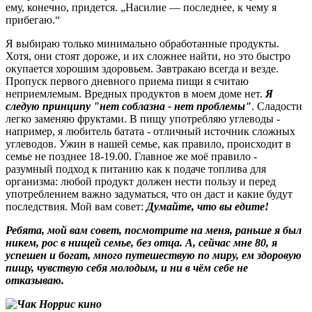
ему, конечно, придется. „Насилие — последнее, к чему я
прибегаю.“
Я выбираю только минимально обработанные продукты.
Хотя, они стоят дороже, и их сложнее найти, но это быстро
окупается хорошим здоровьем. Завтракаю всегда и везде.
Пропуск первого дневного приема пищи я считаю
неприемлемым. Вредных продуктов в моем доме нет.
Я
следую принципу "нет соблазна - нет проблемы"
. Сладости
легко заменяю фруктами. В пищу употребляю углеводы -
например, я любитель батата - отличный источник сложных
углеводов. Ужин в нашей семье, как правило, происходит в
семье не позднее 18-19.00. Главное же моё правило -
разумный подход к питанию как к подаче топлива для
организма: любой продукт должен нести пользу и перед
употреблением важно задуматься, что он даст и какие будут
последствия. Мой вам совет:
Думайте, что вы едите!
Ребята, мой вам совет, посмотрите на меня, раньше я был
никем, рос в нищей семье, без отца. А, сейчас мне 80, я
успешен и богат, много путешествую по миру, ем здоровую
пищу, чувствую себя молодым, и ни в чём себе не
отказываю.