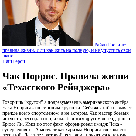
Райан Гослинг:
правила жизни. Или как жить на полную, и не упустить свой
шанс
Наш Герой
Чак Норрис. Правила жизни
«Техасского Рейнджера»
Говоришь “крутой” а подразумеваешь американского актёра
Чака Норриса - он синоним крутости. Себя же актёр называет
прежде всего спортсменом, а не актером. Чак мастер боевых
искусств, легенда кино, и был близким другом легендарного
Брюса Ли. Именно этот факт, сформировал имидж Чака -
суперчеловека. А молчаливая харизма Норриса сделала его
легендой. Легенде у которой, есть чему поучиться каждому.