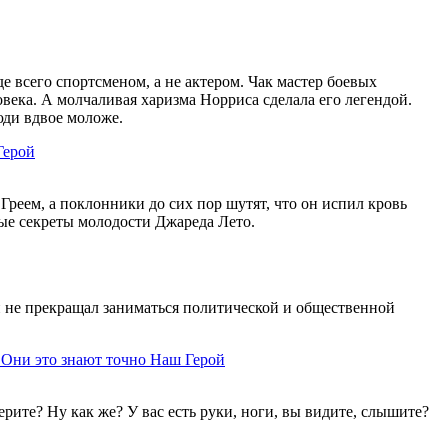
е всего спортсменом, а не актером. Чак мастер боевых
века. А молчаливая харизма Норриса сделала его легендой.
люди вдвое моложе.
Герой
Греем, а поклонники до сих пор шутят, что он испил кровь
ные секреты молодости Джареда Лето.
н не прекращал заниматься политической и общественной
 Они это знают точно
Наш Герой
ерите? Ну как же? У вас есть руки, ноги, вы видите, слышите?