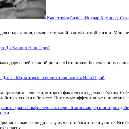
Как строил бизнес Ингвар Кампрад. Секр
мер для подражания, символ стильной и комфортной жизни. Мног
до Ди Каприо
Наш Герой
лагодаря своей главной роли в «Титанике». Бешеная популярност
т Джека Ма, которые изменят твою жизнь
Наш Герой
 примером человека, который фактически сделал себя сам. Сейч
т добиться успеха в бизнесе. Вот самые эффективные и полезные
Джон Рокфеллер: как первый миллиардер в истории доби
спеха
два заслышав ее, люди сразу думают о богатстве и успехе. Все 
окфеллеру.