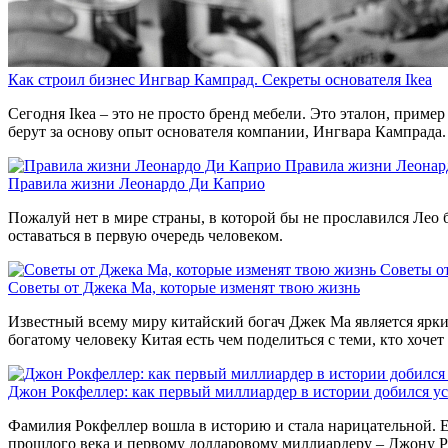
Как строил бизнес Ингвар Кампрад. Секреты основателя Ikea
Сегодня Ikea – это не просто бренд мебели. Это эталон, при
берут за основу опыт основателя компании, Ингвара Кампрада.
Правила жизни Леонар
Правила жизни Леонардо Ди Каприо
Пожалуй нет в мире страны, в которой бы не прославился Лео б
оставаться в первую очередь человеком.
Советы о
Советы от Джека Ма, которые изменят твою жизнь
Известный всему миру китайский богач Джек Ма является ярким
богатому человеку Китая есть чем поделиться с теми, кто хоче
Джон Рокфеллер: как первый миллиардер в истории добился у
Фамилия Рокфеллер вошла в историю и стала нарицательной. Е
прошлого века и первому долларовому миллиардеру – Джону Р