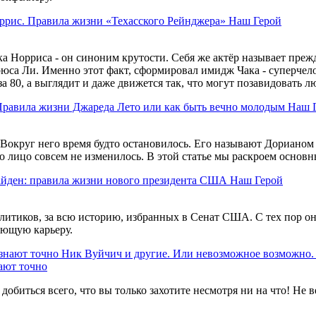
ррис. Правила жизни «Техасского Рейнджера»
Наш Герой
а Норриса - он синоним крутости. Себя же актёр называет прежд
рюса Ли. Именно этот факт, сформировал имидж Чака - суперчело
за 80, а выглядит и даже движется так, что могут позавидовать 
равила жизни Джареда Лето или как быть вечно молодым
Наш 
 Вокруг него время будто остановилось. Его называют Дорианом 
го лицо совсем не изменилось. В этой статье мы раскроем основ
йден: правила жизни нового президента США
Наш Герой
олитиков, за всю историю, избранных в Сенат США. С тех пор о
ляющую карьеру.
Ник Вуйчич и другие. Или невозможное возможно.
ают точно
обиться всего, что вы только захотите несмотря ни на что! Не в