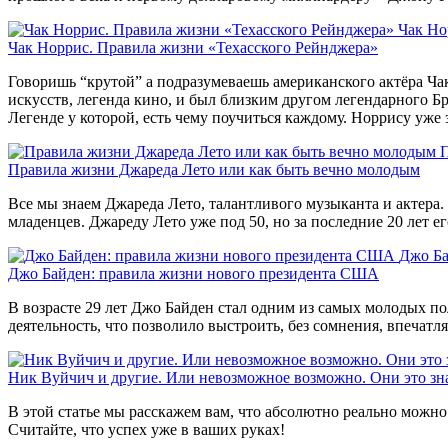
Чак Но
Чак Норрис. Правила жизни «Техасского Рейнджера»
Говоришь “крутой” а подразумеваешь американского актёра Чак
искусств, легенда кино, и был близким другом легендарного Б
Легенде у которой, есть чему поучиться каждому. Норрису уже 
П
Правила жизни Джареда Лето или как быть вечно молодым
Все мы знаем Джареда Лето, талантливого музыканта и актера.
младенцев. Джареду Лето уже под 50, но за последние 20 лет е
Джо Ба
Джо Байден: правила жизни нового президента США
В возрасте 29 лет Джо Байден стал одним из самых молодых п
деятельность, что позволило выстроить, без сомнения, впечат
Ник Вуйчич и другие. Или невозможное возможно. Они это зн
В этой статье мы расскажем вам, что абсолютно реально можно д
Считайте, что успех уже в ваших руках!