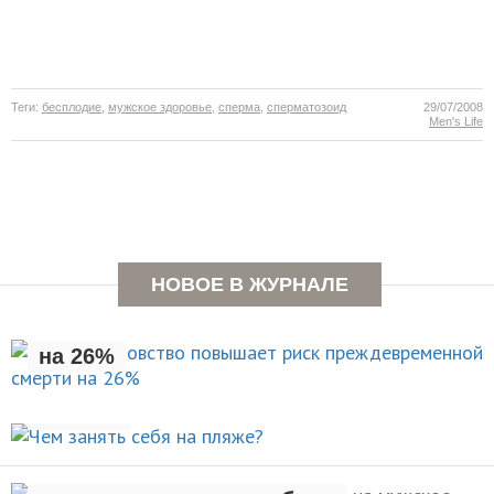
Теги:
бесплодие
,
мужское здоровье
,
сперма
,
сперматозоид
29/07/2008
Men's Life
Раннее отцовство повышает
НОВОЕ В ЖУРНАЛЕ
риск преждевременной смерти
на 26%
Чем занять себя на
НОВОСТИ
пляже?
Рождение ребенка негативно
АКТИВНЫЙ ОТДЫХ