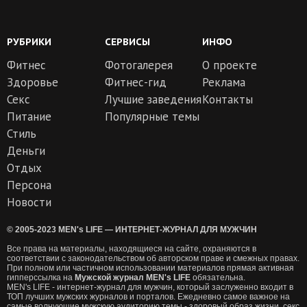
РУБРИКИ
СЕРВИСЫ
ИНФО
Фитнес
Фотогалерея
О проекте
Здоровье
Фитнес-гид
Реклама
Секс
Лучшие заведения
Контакты
Питание
Популярные темы
Стиль
Деньги
Отдых
Персона
Новости
© 2005-2023 MEN's LIFE — ИНТЕРНЕТ-ЖУРНАЛ ДЛЯ МУЖЧИН
Все права на материалы, находящиеся на сайте, охраняются в
соответствии с законодательством об авторском праве и смежных правах.
При полном или частичном использовании материалов прямая активная
гипперссылка на
Мужской журнал MEN's LIFE
обязательна.
MEN's LIFE - интернет-журнал для мужчин, который заслуженно входит в
ТОП лучших мужских журналов и порталов. Ежедневно самое важное на
самые волнующие мужскую аудиторию темы - здоровый образ жизни, секс