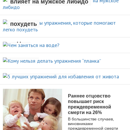
влияет на мужское либидо
Стали известны упражнения,
которые помогают легко
НОВОСТИ
похудеть
Чем заняться на
НОВОСТИ
воде?
Кому нельзя делать упражнения
ВИДЫ СПОРТА
“планка”
5 лучших упражнений для
НОВОСТИ
избавления от живота
ПОХУДЕНИЕ
Раннее отцовство
повышает риск
преждевременной
смерти на 26%
В большинстве случаев,
виновниками
преждевременной смерти