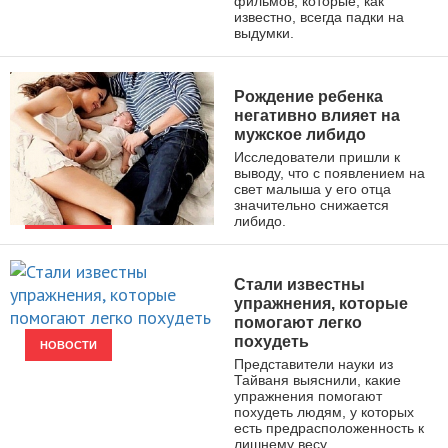
фильмов, которые, как
известно, всегда падки на
выдумки.
Рождение ребенка
негативно влияет на
мужское либидо
Исследователи пришли к
выводу, что с появлением на
свет малыша у его отца
значительно снижается
либидо.
НОВОСТИ
Стали известны
упражнения, которые
помогают легко
похудеть
НОВОСТИ
Представители науки из
Тайваня выяснили, какие
упражнения помогают
похудеть людям, у которых
есть предрасположенность к
лишнему весу