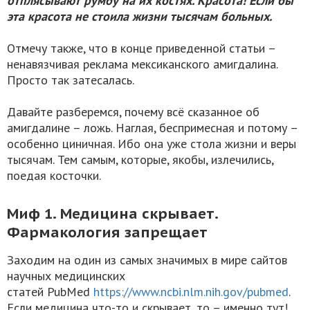
отплясывают румбу на их костях. Красота! Если бы
эта красота не стоила жизни тысячам больных.
Отмечу также, что в конце приведенной статьи –
ненавязчивая реклама мексиканского амигдалина.
Просто так затесалась.
Давайте разберемся, почему всё сказанное об
амигдалине – ложь. Наглая, беспримесная и потому –
особенно циничная. Ибо она уже стола жизни и веры
тысячам. Тем самым, которые, якобы, излечились,
поедая косточки.
Миф 1. Медицина скрывает.
Фармакология запрещает
Заходим на один из самых значимых в мире сайтов
научных медицинских
статей PubMed
https://www.ncbi.nlm.nih.gov/pubmed
.
Если медицина что-то и скрывает, то – именно тут!