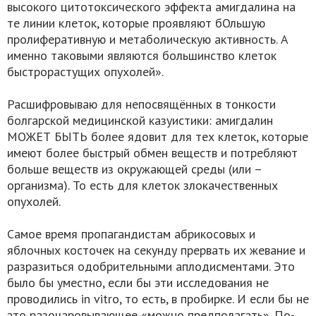
высокого цитотоксического эффекта амигдалина на
те линии клеток, которые проявляют бОльшую
пролиферативную и метаболическую активность. А
именно таковыми являются большинство клеток
быстрорастущих опухолей».
Расшифровываю для непосвящённых в тонкости
болгарской медицинской казуистики: амигдалин
МОЖЕТ БЫТЬ более ядовит для тех клеток, которые
имеют более быстрый обмен веществ и потребляют
больше веществ из окружающей среды (или –
организма). То есть для клеток злокачественных
опухолей.
Самое время пропагандистам абрикосовых и
яблочных косточек на секунду прервать их жевание и
разразиться одобрительными аплодисментами. Это
было бы уместно, если бы эти исследования не
проводились in vitro, то есть, в пробирке. И если бы не
это разочаровывающее «можно предполагать». По-