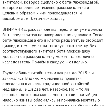
антителом, которое сцеплено с бета-глюкозидазой,
которое определяет именно раковые клетки и
целевым образом к ним присоединяется. И
высвобождает бета-глюкозидазу.
ВНИМАНИЕ: раковая клетка перед этим уже должна
быть предварительно накормлена амигдалином. Тогда
бета-глюкозидаза его в клетке расщепит, высвободит
цианид и тем – умертвит подлую рако-клетку. Без
соответствующего антитела бета-глюкозидазу
доставить в раковую клетку может только лично
исследователь. Причём в каждую – отдельно.
Трудолюбивые китайцы этим как раз до 2015 г. и
занимались. Видимо – с момента принятия
амигдалина в анналы традиционной китайской
медицины. Тыщи две лет, наверное. Но – то ли
раковых клеток оказалось много, то ли – китайцев
мало, но азиаты обломались. И принялись мечтать о
специальных антителах, которые их китайскую работу