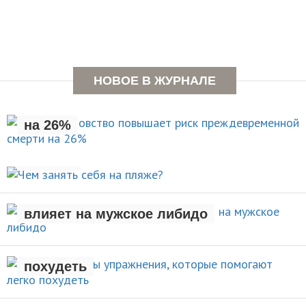
Раннее отцовство повышает
НОВОЕ В ЖУРНАЛЕ
риск преждевременной смерти
на 26%
Чем занять себя на
НОВОСТИ
пляже?
Рождение ребенка негативно
АКТИВНЫЙ ОТДЫХ
влияет на мужское либидо
Стали известны упражнения,
которые помогают легко
НОВОСТИ
похудеть
НОВОСТИ