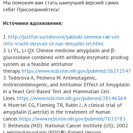
Мы поможем вам стать наилучшей версией самих
себя! Присоединяйтесь!
Источники вдохновения:
1.
http://justfun.su/zdorove/yabloki-semena-rak-vot-
chto-vrachi-skryvali-ot-nas-desyatki-let.html
2. Li YL, Li QX. Chinese medicine amygdalin and β-
glucosidase combined with antibody enzymatic prodrug
system as a feasible antitumor
therapy.
https://www.ncbi.nlm.nih.gov/pubmed/26272547
3. Todorova A, Pesheva M. Antimutagenic,
Antirecombinogenic, and Antitumor Effect of Amygdalin
in a Yeast Cell-Based Test and Mammalian Cell
Lines.
https://www.ncbi.nlm.nih.gov/pubmed/28146364
4. Moertel CG, Fleming TR, Rubin J., A clinical trial of
amygdalin (Laetrile) in the treatment of human
cancer.
https://www.ncbi.nlm.nih.gov/pubmed/7033783
5. Bethesda (MD): National Cancer Institute (US); 2002
Laetrile/Amygdalin (PDQ®) Patient Version