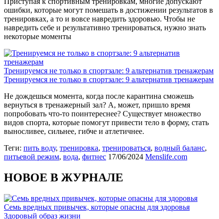
Приступая к спортивным тренировкам, многие допускают
ошибки, которые могут помешать в достижении результатов в
тренировках, а то и вовсе навредить здоровью. Чтобы не
навредить себе и результативно тренироваться, нужно знать
некоторые моменты
Тренируемся не только в спортзале: 9 альтернатив тренажерам
Тренируемся не только в спортзале: 9 альтернатив тренажерам
Не дождешься момента, когда после карантина сможешь
вернуться в тренажерный зал? А, может, пришло время
попробовать что-то поинтереснее? Существует множество
видов спорта, которые помогут привести тело в форму, стать
выносливее, сильнее, гибче и атлетичнее.
Теги:
пить воду
,
тренировка
,
тренироваться
,
водный баланс
,
питьевой режим
,
вода
,
фитнес
17/06/2024
Menslife.com
НОВОЕ В ЖУРНАЛЕ
Семь вредных привычек, которые опасны для здоровья
Здоровый образ жизни