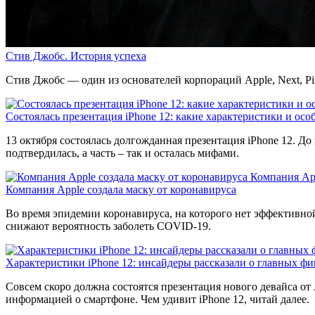
Стив Джобс. История успеха
Стив Джобс — один из основателей корпораций Apple, Next, P
Состоялась презентация iPhone 12: какие характеристики и ос
13 октября состоялась долгожданная презентация iPhone 12. До
подтвердилась, а часть – так и осталась мифами.
Компания App
Компания Apple создала маску от коронавируса
Во время эпидемии коронавируса, на которого нет эффективно
снижают вероятность заболеть COVID-19.
Характеристики iPhone 12: инсайдеры рассказали о главных ф
Совсем скоро должна состоятся презентация нового девайса от
информацией о смартфоне. Чем удивит iPhone 12, читай далее.