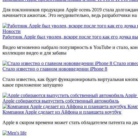
Для поклонников продукции Apple осень 2019 стала долгождан
начинается ажиотаж. Это неудивительно, ведь разработчики на
Новости
Работник Apple был уволен, вскоре после того как его дочка вы
Видео мгновенно набрало популярность в YouTube и стало, кон
коллекции видео и для забавы
Стало изве
Стало известно о главном нововведении iPhone 8
Стало известно, как будет функционировать виртуальная кнопка
какое приложение запущено
Apple
Apple собираются выпустить собственный автомобиль
Комп
Компания Apple сделает из Айфона и планшета ноутбук
Apple в скором времени может стать обладателем патента на д