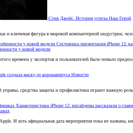
Стив Джобс. История успеха
Наш Герой
ixar и ключевая фигура в мировой компьютерной индустрии, чел
Состоялась презентация iPhone 12: к
обенности у новой модели
 этого времени у экспертов и пользователей было немало предпо
le создала маску от коронавируса
Новости
й управы, средства защиты и профилактики играют важную роль
Характеристики iPhone 12: инсайдеры рассказали о гла
ишках
 Apple. И хоть официальная дата мероприятия пока не названа, 