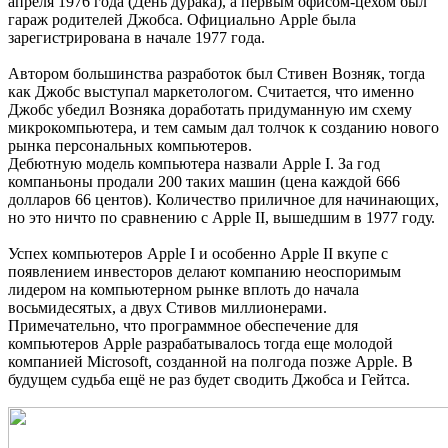
апреля 1976 года (День дурака), а первым офисом-цехом был
гараж родителей Джобса. Официально Apple была
зарегистрирована в начале 1977 года.
Автором большинства разработок был Стивен Возняк, тогда
как Джобс выступал маркетологом. Считается, что именно
Джобс убедил Возняка доработать придуманную им схему
микрокомпьютера, и тем самым дал толчок к созданию нового
рынка персональных компьютеров.
Дебютную модель компьютера назвали Apple I. За год
компаньоны продали 200 таких машин (цена каждой 666
долларов 66 центов). Количество приличное для начинающих,
но это ничто по сравнению с Apple II, вышедшим в 1977 году.
Успех компьютеров Apple I и особенно Apple II вкупе с
появлением инвесторов делают компанию неоспоримым
лидером на компьютерном рынке вплоть до начала
восьмидесятых, а двух Стивов миллионерами.
Примечательно, что программное обеспечение для
компьютеров Apple разрабатывалось тогда еще молодой
компанией Microsoft, созданной на полгода позже Apple. В
будущем судьба ещё не раз будет сводить Джобса и Гейтса.