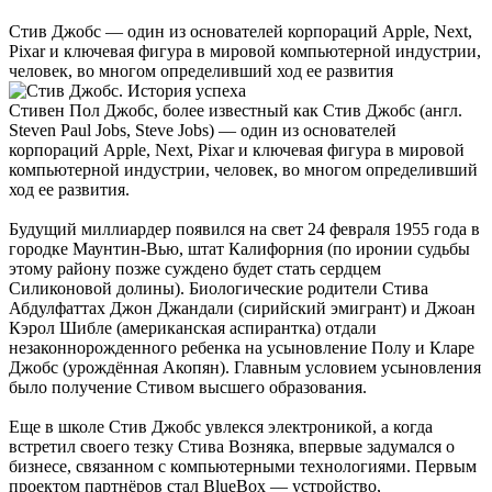
Стив Джобс — один из основателей корпораций Apple, Next,
Pixar и ключевая фигура в мировой компьютерной индустрии,
человек, во многом определивший ход ее развития
Стивен Пол Джобс, более известный как Стив Джобс (англ.
Steven Paul Jobs, Steve Jobs) — один из основателей
корпораций Apple, Next, Pixar и ключевая фигура в мировой
компьютерной индустрии, человек, во многом определивший
ход ее развития.
Будущий миллиардер появился на свет 24 февраля 1955 года в
городке Маунтин-Вью, штат Калифорния (по иронии судьбы
этому району позже суждено будет стать сердцем
Силиконовой долины). Биологические родители Стива
Абдулфаттах Джон Джандали (сирийский эмигрант) и Джоан
Кэрол Шибле (американская аспирантка) отдали
незаконнорожденного ребенка на усыновление Полу и Кларе
Джобс (урождённая Акопян). Главным условием усыновления
было получение Стивом высшего образования.
Еще в школе Стив Джобс увлекся электроникой, а когда
встретил своего тезку Стива Возняка, впервые задумался о
бизнесе, связанном с компьютерными технологиями. Первым
проектом партнёров стал BlueBox — устройство,