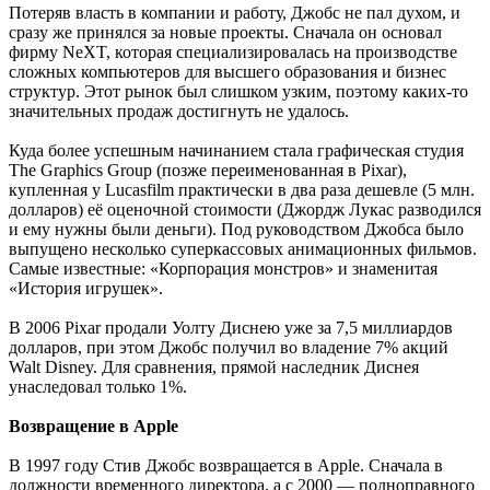
Потеряв власть в компании и работу, Джобс не пал духом, и
сразу же принялся за новые проекты. Сначала он основал
фирму NeXT, которая специализировалась на производстве
сложных компьютеров для высшего образования и бизнес
структур. Этот рынок был слишком узким, поэтому каких-то
значительных продаж достигнуть не удалось.
Куда более успешным начинанием стала графическая студия
The Graphics Group (позже переименованная в Pixar),
купленная у Lucasfilm практически в два раза дешевле (5 млн.
долларов) её оценочной стоимости (Джордж Лукас разводился
и ему нужны были деньги). Под руководством Джобса было
выпущено несколько суперкассовых анимационных фильмов.
Самые известные: «Корпорация монстров» и знаменитая
«История игрушек».
В 2006 Pixar продали Уолту Диснею уже за 7,5 миллиардов
долларов, при этом Джобс получил во владение 7% акций
Walt Disney. Для сравнения, прямой наследник Диснея
унаследовал только 1%.
Возвращение в Apple
В 1997 году Стив Джобс возвращается в Apple. Сначала в
должности временного директора, а с 2000 — полноправного