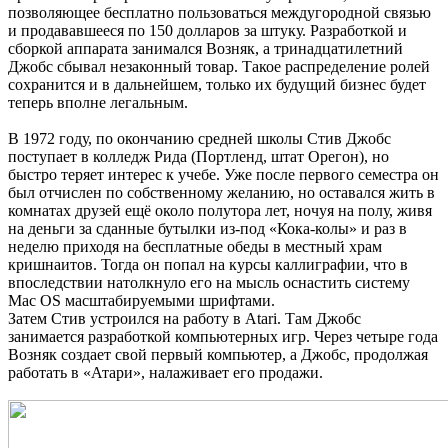
позволяющее бесплатно пользоваться междугородной связью
и продававшееся по 150 долларов за штуку. Разработкой и
сборкой аппарата занимался Возняк, а тринадцатилетний
Джобс сбывал незаконный товар. Такое распределение ролей
сохранится и в дальнейшем, только их будущий бизнес будет
теперь вполне легальным.
В 1972 году, по окончанию средней школы Стив Джобс
поступает в колледж Рида (Портленд, штат Орегон), но
быстро теряет интерес к учебе. Уже после первого семестра он
был отчислен по собственному желанию, но оставался жить в
комнатах друзей ещё около полутора лет, ночуя на полу, живя
на деньги за сданные бутылки из-под «Кока-колы» и раз в
неделю приходя на бесплатные обеды в местный храм
кришнаитов. Тогда он попал на курсы каллиграфии, что в
впоследствии натолкнуло его на мысль оснастить систему
Mac OS масштабируемыми шрифтами.
Затем Стив устроился на работу в Atari. Там Джобс
занимается разработкой компьютерных игр. Через четыре года
Возняк создает свой первый компьютер, а Джобс, продолжая
работать в «Атари», налаживает его продажи.