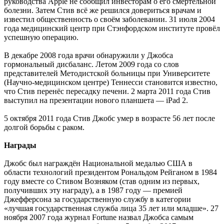
руководства Apple не сообщил инвесторам о его смертельной
болезни. Затем Стив всё же решился довериться врачам и
известил общественность о своём заболевании. 31 июля 2004
года медицинский центр при Стэнфордском институте провёл
успешную операцию.
В декабре 2008 года врачи обнаружили у Джобса
гормональный дисбаланс. Летом 2009 года со слов
представителей Методистской больницы при Университете
(Научно-медицинском центре) Теннесси становится известно,
что Стив перенёс пересадку печени. 2 марта 2011 года Стив
выступил на презентации нового планшета — iPad 2.
5 октября 2011 года Стив Джобс умер в возрасте 56 лет после
долгой борьбы с раком.
Награды
Джобс был награждён Национальной медалью США в
области технологий президентом Рональдом Рейганом в 1984
году вместе со Стивом Возняком (став одним из первых,
получивших эту награду), а в 1987 году — премией
Джефферсона за государственную службу в категории
«лучшая государственная служба лица 35 лет или младше». 27
ноября 2007 года журнал Fortune назвал Джобса самым