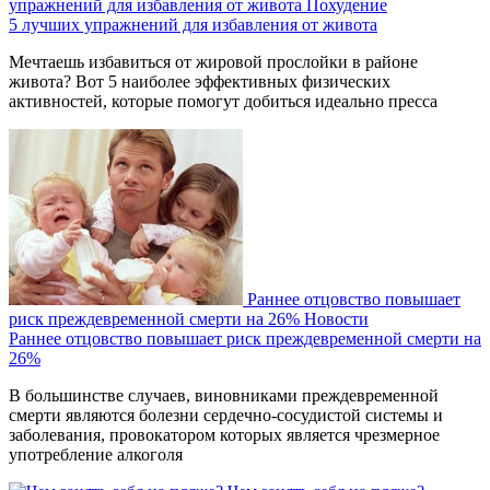
упражнений для избавления от живота
Похудение
5 лучших упражнений для избавления от живота
Мечтаешь избавиться от жировой прослойки в районе
живота? Вот 5 наиболее эффективных физических
активностей, которые помогут добиться идеально пресса
Раннее отцовство повышает
риск преждевременной смерти на 26%
Новости
Раннее отцовство повышает риск преждевременной смерти на
26%
В большинстве случаев, виновниками преждевременной
смерти являются болезни сердечно-сосудистой системы и
заболевания, провокатором которых является чрезмерное
употребление алкоголя