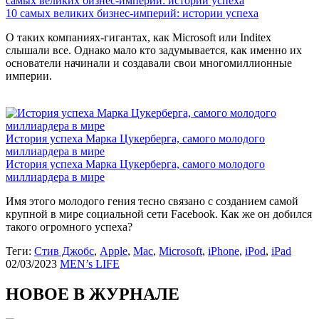
самых великих бизнес-империй: истории успеха
10 самых великих бизнес-империй: истории успеха
О таких компаниях-гигантах, как Microsoft или Inditex
слышали все. Однако мало кто задумывается, как именно их
основатели начинали и создавали свои многомиллионные
империи.
История успеха Марка Цукерберга, самого молодого
миллиардера в мире
История успеха Марка Цукерберга, самого молодого
миллиардера в мире
Имя этого молодого гения тесно связано с созданием самой
крупной в мире социальной сети Facebook. Как же он добился
такого огромного успеха?
Теги:
Стив Джобс
,
Apple
,
Mac
,
Microsoft
,
iPhone
,
iPod
,
iPad
02/03/2023
MEN’s LIFE
НОВОЕ В ЖУРНАЛЕ