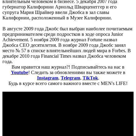
влиятельным человеком в бизнесе. 5 декабря 2007 года
губернатор Калифорнии Арнольд Шварценеггер и его
супруга Мария Шрайвер ввели Джобса в зал славы
Калифорнии, расположенный в Музее Калифорнии.
В августе 2009 года Джобс был выбран наиболее почитаемым
предпринимателем среди подростков в ходе опроса Junior
Achievement. 5 ноября 2009 года журнал Fortune назвал
Джобса CEO десятилетия. В ноябре 2009 года Джобс занял
место № 57 в списке влиятельнейших людей мира в Forbes. В
декабре 2010 года Financial Times назвал Джобса человеком
года.
Вам нравится наш журнал?! Подписывайтесь на нас в
Youtube
! Следить за обновлениями вы также можете в
Instagram
,
Telegram
,
TikTok
.
Будь в курсе всего самого важного вместе с MEN's LIFE!