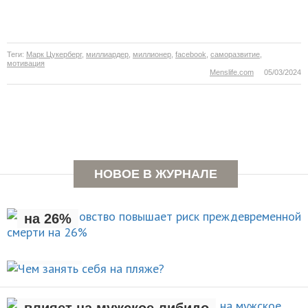
Теги:
Марк Цукерберг
,
миллиардер
,
миллионер
,
facebook
,
саморазвитие
,
мотивация
Menslife.com
05/03/2024
Раннее отцовство повышает
НОВОЕ В ЖУРНАЛЕ
риск преждевременной смерти
на 26%
Чем занять себя на
НОВОСТИ
пляже?
Рождение ребенка негативно
АКТИВНЫЙ ОТДЫХ
влияет на мужское либидо