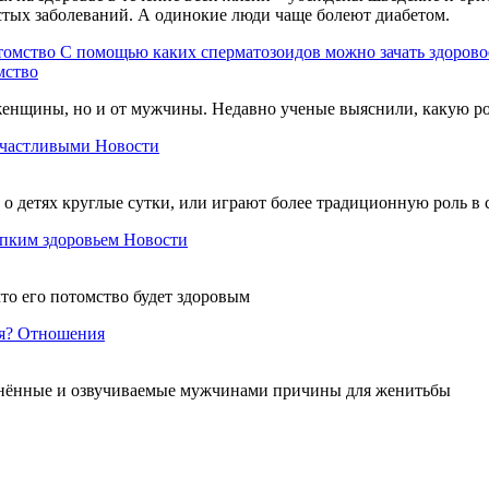
стых заболеваний. А одинокие люди чаще болеют диабетом.
C помощью каких сперматозоидов можно зачать здорово
мство
 женщины, но и от мужчины. Недавно ученые выяснили, какую ро
счастливыми
Новости
 о детях круглые сутки, или играют более традиционную роль в 
епким здоровьем
Новости
что его потомство будет здоровым
я?
Отношения
транённые и озвучиваемые мужчинами причины для женитьбы