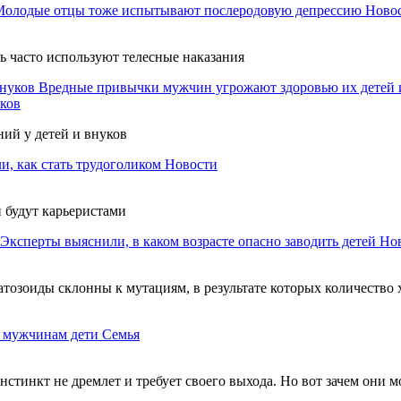
Молодые отцы тоже испытывают послеродовую депрессию
Ново
ь часто используют телесные наказания
Вредные привычки мужчин угрожают здоровью их детей 
ков
ий у детей и внуков
и, как стать трудоголиком
Новости
и будут карьеристами
Эксперты выяснили, в каком возрасте опасно заводить детей
Но
атозоиды склонны к мутациям, в результате которых количество
м мужчинам дети
Семья
стинкт не дремлет и требует своего выхода. Но вот зачем они м