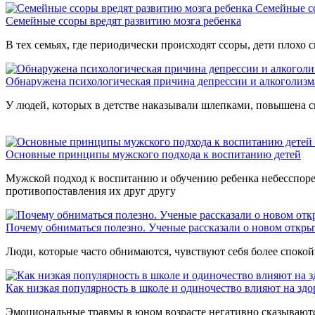
Семейные сс
Семейные ссоры вредят развитию мозга ребенка
В тех семьях, где периодически происходят ссоры, дети плохо
Обнаружена психологическая причина депрессии и алкоголизм
У людей, которых в детстве наказывали шлепками, повышена с
Основные принципы мужского подхода к воспитанию детей
Мужской подход к воспитанию и обучению ребенка небесспорен
противопоставления их друг другу
Почему обниматься полезно. Ученые рассказали о новом откр
Люди, которые часто обнимаются, чувствуют себя более спокой
Как низкая популярность в школе и одиночество влияют на здо
Эмоциональные травмы в юном возрасте негативно сказываются