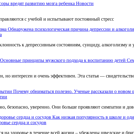
оры вредят развитию мозга ребенка
Новости
 справляются с учебой и испытывают постоянный стресс
Обнаружена психологическая причина депрессии и алкогол
а
клонность к депрессивным состояниям, суициду, алкоголизму и
Основные принципы мужского подхода к воспитанию детей
Се
, но интересен и очень эффективен. Эта статья — свидетельств
Почему обниматься полезно. Ученые рассказали о новом 
ытии
но, безопасно, уверенно. Они больше проявляют симпатии и дов
Как низкая популярность в школе и оди
ровье сердца и сосудов
 на здоровье в течение всей жизни – убеждены шведские и брит