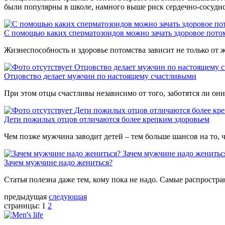
были популярны в школе, намного выше риск сердечно-сосуди
C помощью каких сперматозоидов можно зачать здоровое пото
Жизнеспособность и здоровье потомства зависит не только от
Отцовство делает мужчин по настоящему 
Отцовство делает мужчин по настоящему счастливыми
При этом отцы счастливы независимо от того, заботятся ли они
Дети пожилых отцов отличаются более кр
Дети пожилых отцов отличаются более крепким здоровьем
Чем позже мужчина заводит детей – тем больше шансов на то, 
Зачем мужчине надо женитьс
Зачем мужчине надо жениться?
Статья полезна даже тем, кому пока не надо. Самые распрос
предыдущая
следующая
страницы:
1
2