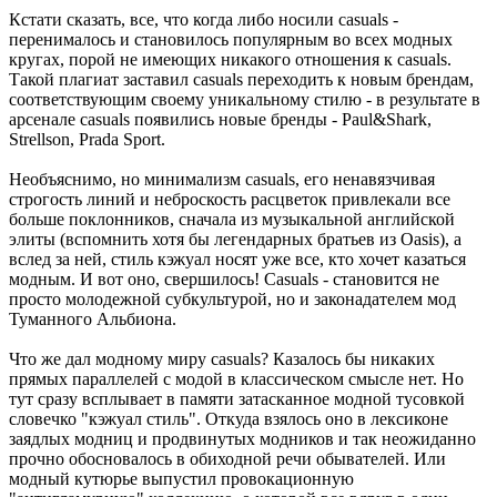
Кстати сказать, все, что когда либо носили casuals -
перенималось и становилось популярным во всех модных
кругах, порой не имеющих никакого отношения к casuals.
Такой плагиат заставил casuals переходить к новым брендам,
соответствующим своему уникальному стилю - в результате в
арсенале casuals появились новые бренды - Paul&Shark,
Strellson, Prada Sport.
Необъяснимо, но минимализм casuals, его ненавязчивая
строгость линий и неброскость расцветок привлекали все
больше поклонников, сначала из музыкальной английской
элиты (вспомнить хотя бы легендарных братьев из Oasis), а
вслед за ней, стиль кэжуал носят уже все, кто хочет казаться
модным. И вот оно, свершилось! Casuals - становится не
просто молодежной субкультурой, но и законадателем мод
Туманного Альбиона.
Что же дал модному миру casuals? Казалось бы никаких
прямых параллелей с модой в классическом смысле нет. Но
тут сразу всплывает в памяти затасканное модной тусовкой
словечко "кэжуал стиль". Откуда взялось оно в лексиконе
заядлых модниц и продвинутых модников и так неожиданно
прочно обосновалось в обиходной речи обывателей. Или
модный кутюрье выпустил провокационную