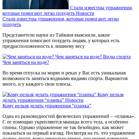
Стали известны упражнения,
которые помогают легко похудеть
Новости
Стали известны упражнения, которые помогают легко
похудеть
Представители науки из Тайваня выяснили, какие
упражнения помогают похудеть людям, у которых есть
предрасположенность к лишнему весу
Чем заняться на воде?
Виды спорта
Чем заняться на воде?
Во время отпуска на морях и реках у Вас есть уникальная
возможность заняться водными видами спорта. Вариантов
много, и у каждого свои плюсы.
Кому нельзя
делать упражнения “планка”
Новости
Кому нельзя делать упражнения “планка”
Одна из разновидностей физических упражнений – «планка».
С ее помощью укрепляются мышцы всего тела, а особенно
спины. Однако упражнение не так безобидно, как может
показаться на первый взгляд. Несмотря на то, что упражнение
нужно делать всего несколько минут, оно может навредить