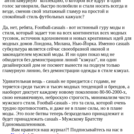
"антигламурную" коллекцию, о которой все вдруг в один
голос заговорили, быстро полюбили и стали носить всегда и
везде, сменив свой эпатажный гламур на простой и
спокойный стиль футбольных кажуалс?
Да, нет, ребята, Football-casuals - вот истинный гуру моды и
стиля, который задает тон на всех континентах всех модных
тусовок, источник вдохновения и новых креативных идей для
модных домов Лондона, Милана, Нью-Йорка. Именно casuals
субкультура является сейчас своеобразной иконой и
законадателем мужской моды. И ни один показ мод не
обходится без демонстрациии линий "кэжуал", ни один
дизайнерский дом не посмеет вынести на подиум только
гламурную линию, без демонстрации одежды в стиле кэжуал.
Удивительная вещь - casuals не приедается с годами, не
теряется среди тысяч и тысяч модных тенденций и брендов, а
наоборот диктует каждому новому поколению 80-90-2000-х,
свою ненавязчивую, неброскую строгость, минимализм чисто
мужского стиля. Football-casuals - это та сила, которой очень
трудно противостоять, и даже не в плане силы, но в плане
моды. Это поле битвы теперь безраздельно принадлежит и
будет принадлежать casuals - Мужскому Братству
Единомышленников.
Вам нравится наш журнал?! Подписывайтесь на нас в