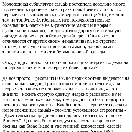
Молодежная субкультура casuals претерпела довольно много
изменений в процессе своего развития. Начнем с того, что
первые casuals появились в Ливерпуле в конце 70-х, именно
там на трибунах футбольных игр появляются первые
болельщики, одетые не в фанатские майки и шарфы с
футбольной команды, а в достаточно дорогую и стильную
одежду модных европейских дизайнеров. Они выгодно
отличаются от других своим ненавязчивым, но строгим
стилем, приглушенной цветовой гаммой, добротными
тканями - основными атрибутами дорогой одежды.
Откуда вдруг появляются эта дорогая дизайнерская одежда на
ливерпульских и манчестерских болельщиках?
Да все просто, - ребята из 80-х, во первых хотели выделятся на
фоне панков, модов, бритоголовых и прочих течений, а во
вторых старались не попадаться на глаза полиции, - а это
значило - носить строгую одежду, неярких расцветок, ну и
конечно, чем дороже одежда, тем труднее в тебе заподозрить
потенциального хулигана. Как бы не так. Первое что сделали
новоиспеченные casuals - сломали устоявшиеся стереотипы -
"Джентельмены предпочитают дорогую классику и клетку
Burberry". Да и кто бы мог подумать, что такие дорогие
бренды как Stone Island и увенчанный королевской славой
Burberry возьмут на вооружение хулиганы. Уже в 1994