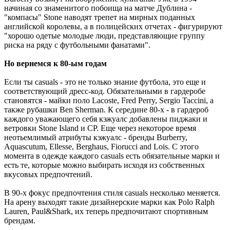
начиная со знаменитого побоища на матче Дублина -
"компасы" Stone наводят трепет на мирных поданных
английской королевы, а в полицейских отчетах - фигурируют
"хорошо одетые молодые люди, представляющие группу
риска на ряду с футбольными фанатами".
Но вернемся к 80-ым годам
Если ты casuals - это не только знание футбола, это еще и
соответствующий дресc-код. Обязательными в гардеробе
становятся - майки поло Lacoste, Fred Perry, Sergio Taccini, а
также рубашки Ben Sherman. К середине 80-х - в гардероб
каждого уважающего себя кэжуалc добавлены пиджаки и
ветровки Stone Island и CP. Еще через некоторое время
неотьемлимый атрибуты кэжуалс - бренды Burberry,
Aquascutum, Ellesse, Berghaus, Fiorucci and Lois. С этого
момента в одежде каждого casuals есть обязательные марки и
есть те, которые можно выбирать исходя из собственных
вкусовых предпочтений.
В 90-х фокус предпочтения стиля casuals несколько меняется.
На арену выходят такие дизайнерские марки как Polo Ralph
Lauren, Paul&Shark, их теперь предпочитают спортивным
брендам.