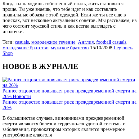
Когда ты находишь собственный стиль, жить становится
проще. Ты уже знаешь, что тебе идет и как составлять
правильные образы с этой одеждой. Если же ты все еще в
поисках, вот несколько актуальных советов. Мы расскажем, из
чего состоит мужской стиль и как всегда выглядеть с
иголочки.
Теги:
casuals
,
молодежное течение
,
Англия
,
football casuals
,
молодежное братство
,
мужское братство
15/10/2008
Legioner-
Shop
НОВОЕ В ЖУРНАЛЕ
Раннее отцовство повышает риск преждевременной смерти на
26%
Новости
Раннее отцовство повышает риск преждевременной смерти на
26%
В большинстве случаев, виновниками преждевременной
смерти являются болезни сердечно-сосудистой системы и
заболевания, провокатором которых является чрезмерное
употребление алкоголя