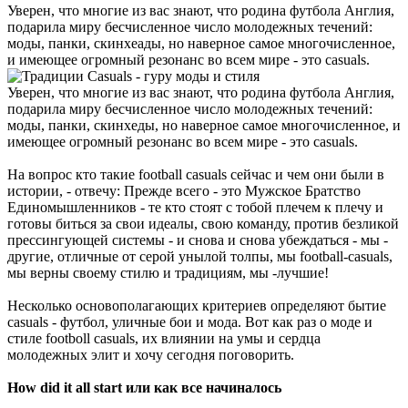
Уверен, что многие из вас знают, что родина футбола Англия,
подарила миру бесчисленное число молодежных течений:
моды, панки, скинхеады, но наверное самое многочисленное,
и имеющее огромный резонанс во всем мире - это casuals.
Уверен, что многие из вас знают, что родина футбола Англия,
подарила миру бесчисленное число молодежных течений:
моды, панки, скинхеды, но наверное самое многочисленное, и
имеющее огромный резонанс во всем мире - это casuals.
На вопрос кто такие football casuals сейчас и чем они были в
истории, - отвечу: Прежде всего - это Мужское Братство
Единомышленников - те кто стоят с тобой плечем к плечу и
готовы биться за свои идеалы, свою команду, против безликой
прессингующей системы - и снова и снова убеждаться - мы -
другие, отличные от серой унылой толпы, мы football-casuals,
мы верны своему стилю и традициям, мы -лучшие!
Несколько основополагающих критериев определяют бытие
casuals - футбол, уличные бои и мода. Вот как раз о моде и
стиле footboll casuals, их влиянии на умы и сердца
молодежных элит и хочу сегодня поговорить.
How did it all start или как все начиналось