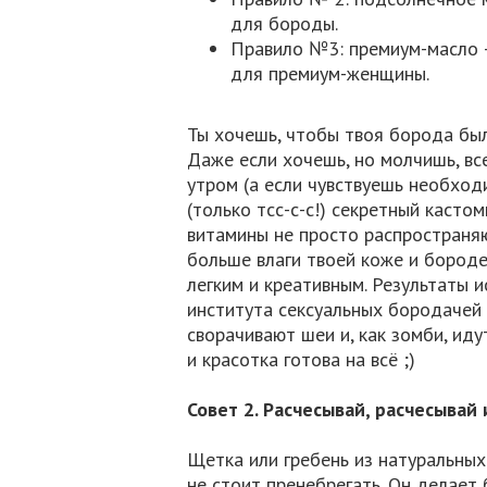
для бороды.
Правило №3: премиум-масло 
для премиум-женщины.
Ты хочешь, чтобы твоя борода бы
Даже если хочешь, но молчишь, все
утром (а если чувствуешь необходи
(только тсс-с-с!) секретный касто
витамины не просто распространя
больше влаги твоей коже и бороде,
легким и креативным. Результаты 
института сексуальных бородачей 
сворачивают шеи и, как зомби, иду
и красотка готова на всё ;)
Совет 2. Расчесывай, расчесывай
Щетка или гребень из натуральны
не стоит пренебрегать. Он делает