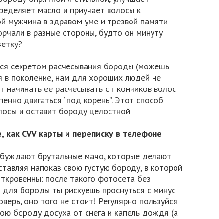
ределяет масло и приучает волосы к
ой мужчина в здравом уме и трезвой памяти
рчали в разные стороны, будто он минуту
зетку?
ся секретом расчесывания бороды (можешь
я в поколение, нам для хороших людей не
ит начинать ее расчесывать от кончиков волос
пенно двигаться “под корень”. Этот способ
лосы и оставит бороду целостной.
е, как CVV карты и переписку в телефоне
збуждают брутальные мачо, которые делают
ставляя напоказ свою густую бороду, в которой
откровенны: после такого фотосета без
 для бороды ты рискуешь проснуться с минус
верь, оно того не стоит! Регулярно пользуйся
вою бороду досуха от снега и капель дождя (а