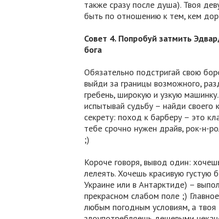
также сразу после душа). Твоя де
быть по отношению к тем, кем до
Совет 4. Попробуй затмить Эдва
бога
Обязательно подстригай свою боро
выйди за границы возможного, раз
гребень, широкую и узкую машинку
испытывай судьбу – найди своего 
секрету: поход к барберу – это кл
тебе срочно нужен драйв, рок-н-р
;)
Короче говоря, вывод один: хочешь
лелеять. Хочешь красивую густую б
Украине или в Антарктиде) – выпол
прекрасном слабом поле ;) Главное
любым погодным условиям, а твоя 
злоупотребляешь дешевыми некач