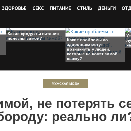
ЗДОРОВЬЕ
СЕКС
ПИТАНИЕ
СТИЛЬ
ДЕНЬГИ
ОТ
Какие продукты питания
У
полезны зимой?
Какие проблемы со
л
здоровьем могут
на
возникнуть у людей,
которые не носят зимой
шапку?
МУЖСКАЯ МОДА
мой, не потерять с
бороду: реально ли