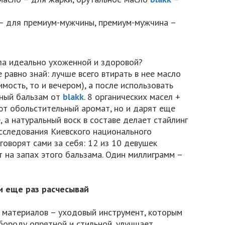
– для премиум-мужчины, премиум-мужчина –
ла идеально ухоженной и здоровой?
 равно знай: лучше всего втирать в нее масло
мость, то и вечером), а после использовать
мный бальзам от
blakk
. 8 органических масел +
ют обольстительный аромат, но и дарят еще
 а натуральный воск в составе делает стайлинг
исследования Киевского национального
говорят сами за себя: 12 из 10 девушек
т на запах этого бальзама. Один миллиграмм –
 и еще раз расчесывай
х материалов – уходовый инструмент, которым
 бороду опрятной и стильной, улучшает