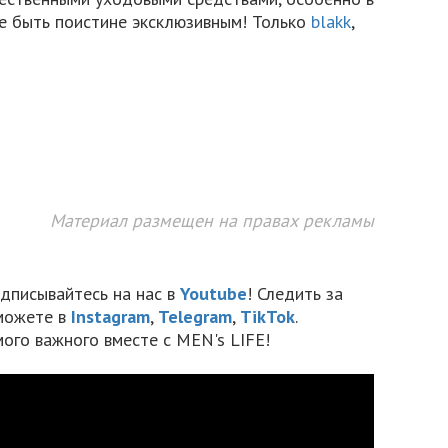
бе быть поистине эксклюзивным! Только
blakk
,
Материал размещен на правах рекламы
дписывайтесь на нас в
Youtube
! Следить за
можете в
Instagram
,
Telegram
,
TikTok
.
мого важного вместе с MEN's LIFE!