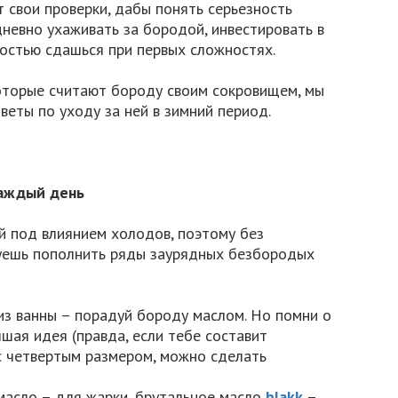
 свои проверки, дабы понять серьезность
дневно ухаживать за бородой, инвестировать в
гкостью сдашься при первых сложностях.
оторые считают бороду своим сокровищем, мы
веты по уходу за ней в зимний период.
каждый день
й под влиянием холодов, поэтому без
уешь пополнить ряды заурядных безбородых
з ванны – порадуй бороду маслом. Но помни о
чшая идея (правда, если тебе составит
с четвертым размером, можно сделать
масло – для жарки, брутальное масло
blakk
–