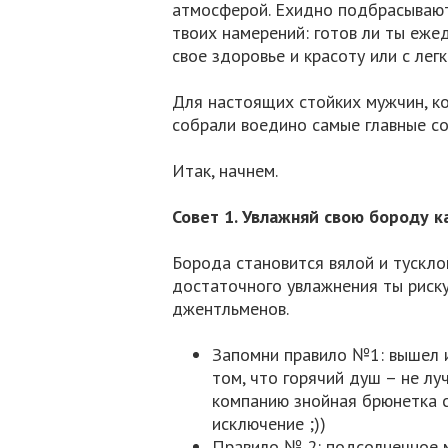
атмосферой. Ехидно подбрасывают
твоих намерений: готов ли ты еже
свое здоровье и красоту или с ле
Для настоящих стойких мужчин, к
собрали воедино самые главные со
Итак, начнем.
Совет 1. Увлажняй свою бороду 
Борода становится вялой и тускло
достаточного увлажнения ты риск
джентльменов.
Запомни правило №1: вышел и
том, что горячий душ – не лу
компанию знойная брюнетка 
исключение ;))
Правило № 2: подсолнечное 