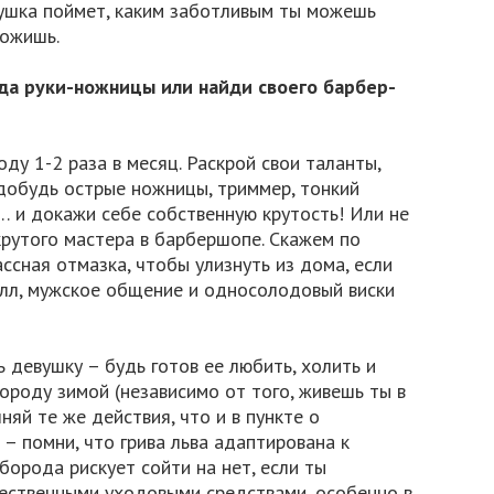
вушка поймет, каким заботливым ты можешь
рожишь.
рда руки-ножницы или найди своего барбер-
ду 1-2 раза в месяц. Раскрой свои таланты,
добудь острые ножницы, триммер, тонкий
… и докажи себе собственную крутость! Или не
крутого мастера в барбершопе. Скажем по
ассная отмазка, чтобы улизнуть из дома, если
олл, мужское общение и односолодовый виски
 девушку – будь готов ее любить, холить и
ороду зимой (независимо от того, живешь ты в
няй те же действия, что и в пункте о
 – помни, что грива льва адаптирована к
борода рискует сойти на нет, если ты
ественными уходовыми средствами, особенно в