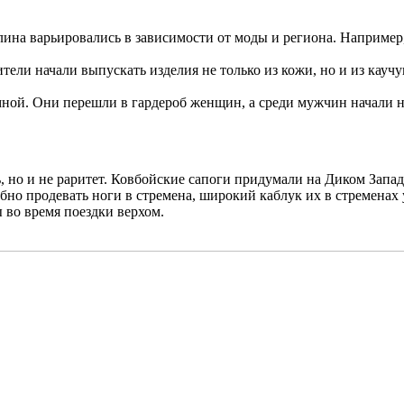
лина варьировались в зависимости от моды и региона. Наприме
ели начали выпускать изделия не только из кожи, но и из каучу
омной. Они перешли в гардероб женщин, а среди мужчин начали 
 но и не раритет. Ковбойские сапоги придумали на Диком Запад
обно продевать ноги в стремена, широкий каблук их в стремена
 во время поездки верхом.