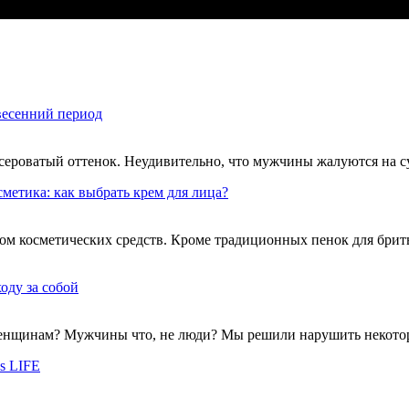
 весенний период
сероватый оттенок. Неудивительно, что мужчины жалуются на сух
метика: как выбрать крем для лица?
косметических средств. Кроме традиционных пенок для бритья,
оду за собой
женщинам? Мужчины что, не люди? Мы решили нарушить некотор
s LIFE