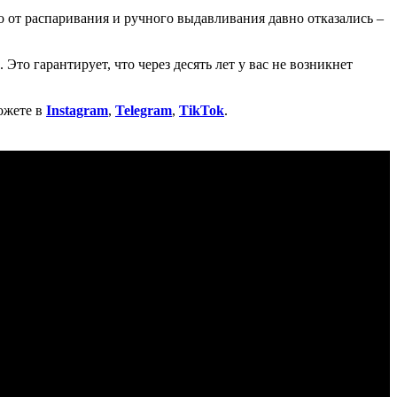
то от распаривания и ручного выдавливания давно отказались –
Это гарантирует, что через десять лет у вас не возникнет
ожете в
Instagram
,
Telegram
,
TikTok
.