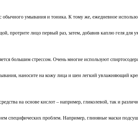
о с обычного умывания и тоника. К тому же, ежедневное испол
ой, протрите лицо первый раз, затем, добавив каплю геля для у
ляется большим стрессом. Очень многие используют спиртосодер
умывания, наносите на кожу лица и шеи легкий увлажняющий кре
редства на основе кислот – например, гликолевой, так и разли
ием специфических проблем. Например, глиняные маски подсуш