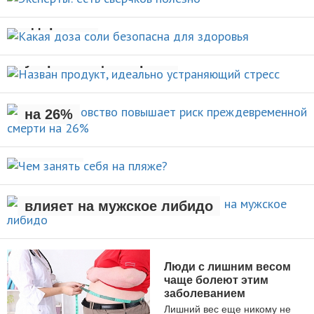
НОВОСТИ
здоровья
Назван продукт, идеально
НОВОСТИ
устраняющий стресс
Раннее отцовство повышает
риск преждевременной смерти
НОВОСТИ
на 26%
Чем занять себя на
НОВОСТИ
пляже?
Рождение ребенка негативно
АКТИВНЫЙ ОТДЫХ
влияет на мужское либидо
НОВОСТИ
Люди с лишним весом
чаще болеют этим
заболеванием
Лишний вес еще никому не