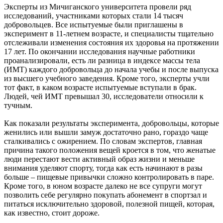
Эксперты из Мичиганского университета провели ряд
исследований, участниками которых стали 14 тысяч
добровольцев. Все испытуемые были приглашены в
эксперимент в 11-летнем возрасте, и специалисты тщательно
отслеживали изменения состояния их здоровья на протяжении
17 лет. По окончании исследования научные работники
проанализировали, есть ли разница в индексе массы тела
(ИМТ) каждого добровольца до начала учебы и после выпуска
из высшего учебного заведения. Кроме того, эксперты учли
тот факт, в каком возрасте испытуемые вступали в брак.
Людей, чей ИМТ превышал 30, исследователи относили к
тучным.
Как показали результаты эксперимента, добровольцы, которые
женились или вышли замуж достаточно рано, гораздо чаще
сталкивались с ожирением. По словам экспертов, главная
причина такого положения вещей кроется в том, что женатые
люди перестают вести активный образ жизни и меньше
внимания уделяют спорту, тогда как есть начинают в разы
больше – пищевые привычки сложно контролировать в паре.
Кроме того, в юном возрасте далеко не все супруги могут
позволить себе регулярно покупать абонемент в спортзал и
питаться исключительно здоровой, полезной пищей, которая,
как известно, стоит дороже.