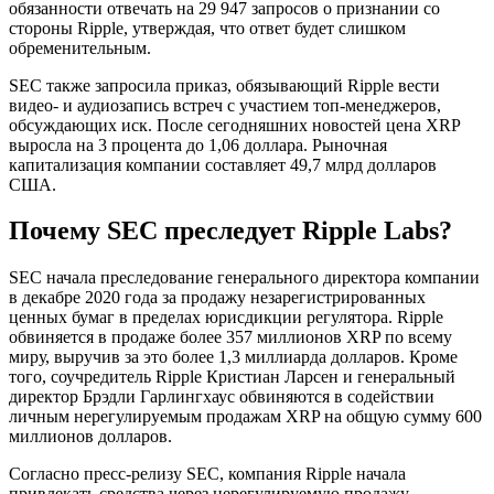
обязанности отвечать на 29 947 запросов о признании со
стороны Ripple, утверждая, что ответ будет слишком
обременительным.
SEC также запросила приказ, обязывающий Ripple вести
видео- и аудиозапись встреч с участием топ-менеджеров,
обсуждающих иск. После сегодняшних новостей цена XRP
выросла на 3 процента до 1,06 доллара. Рыночная
капитализация компании составляет 49,7 млрд долларов
США.
Почему SEC преследует Ripple Labs?
SEC начала преследование генерального директора компании
в декабре 2020 года за продажу незарегистрированных
ценных бумаг в пределах юрисдикции регулятора. Ripple
обвиняется в продаже более 357 миллионов XRP по всему
миру, выручив за это более 1,3 миллиарда долларов. Кроме
того, соучредитель Ripple Кристиан Ларсен и генеральный
директор Брэдли Гарлингхаус обвиняются в содействии
личным нерегулируемым продажам XRP на общую сумму 600
миллионов долларов.
Согласно пресс-релизу SEC, компания Ripple начала
привлекать средства через нерегулируемую продажу