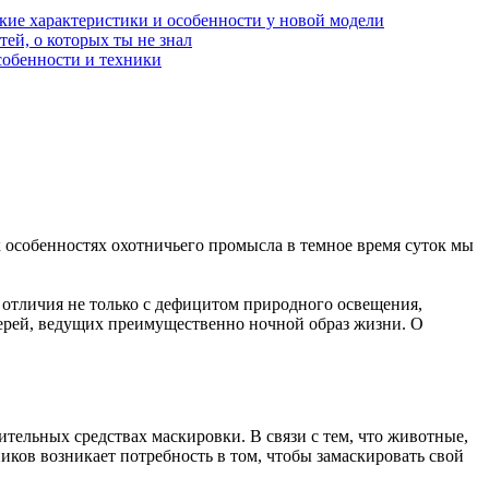
акие характеристики и особенности у новой модели
ей, о которых ты не знал
собенности и техники
х особенностях охотничьего промысла в темное время суток мы
и отличия не только с дефицитом природного освещения,
верей, ведущих преимущественно ночной образ жизни. О
тельных средствах маскировки. В связи с тем, что животные,
ков возникает потребность в том, чтобы замаскировать свой