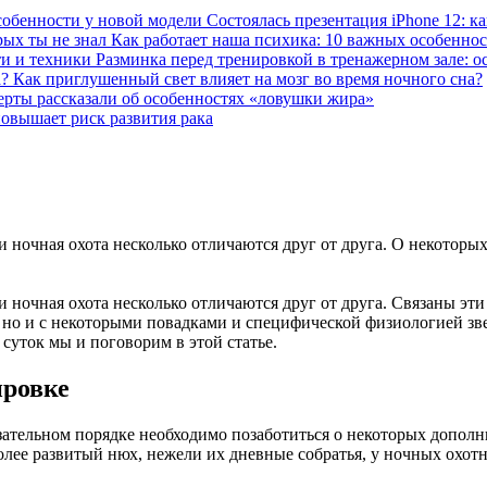
Состоялась презентация iPhone 12: к
Как работает наша психика: 10 важных особенност
Разминка перед тренировкой в тренажерном зале: о
Как приглушенный свет влияет на мозг во время ночного сна?
ерты рассказали об особенностях «ловушки жира»
повышает риск развития рака
 ночная охота несколько отличаются друг от друга. О некоторы
 ночная охота несколько отличаются друг от друга. Связаны эт
, но и с некоторыми повадками и специфической физиологией з
суток мы и поговорим в этой статье.
ировке
зательном порядке необходимо позаботиться о некоторых дополни
лее развитый нюх, нежели их дневные собратья, у ночных охотни