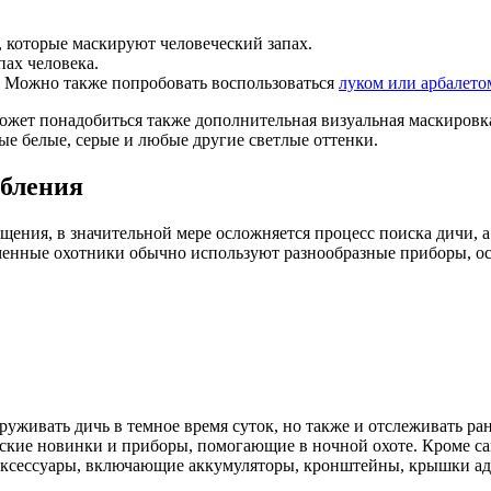
 которые маскируют человеческий запах.
ах человека.
. Можно также попробовать воспользоваться
луком или арбалето
ожет понадобиться также дополнительная визуальная маскировка.
ные белые, серые и любые другие светлые оттенки.
обления
ещения, в значительной мере осложняется процесс поиска дичи,
еменные охотники обычно используют разнообразные приборы, о
уживать дичь в темное время суток, но также и отслеживать ра
кие новинки и приборы, помогающие в ночной охоте. Кроме са
аксессуары, включающие аккумуляторы, кронштейны, крышки ад