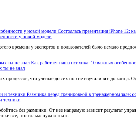
Состоялась презентация iPhone 12: к
обенности у новой модели
 этого времени у экспертов и пользователей было немало предпо
Как работает наша психика: 10 важных особенност
х ты не знал
ых процессов, что ученые до сих пор не изучили все до конца. 
Разминка перед тренировкой в тренажерном зале: о
 и техники
обойтись без разминки. От нее напрямую зависит результат упра
нке все, что только нужно знать.