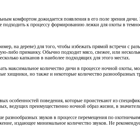
ельным комфортом дожидается появления в его поле зрения дичи
е подходить к процессу формированию лежки для охоты в темное
мер, на дереве) для того, чтобы избежать прямой встречи с ра
ю-либо приманку. Обычно подходит мясо, свежее, или несколько 
есколько капканов в наиболее подходящих для этого местах.
овать максимальное количество дичи в процессе ночной охоты, м
зные хищники, но также и некоторые количество разнообразных 
овых особенностей поведения, которые проистекают из специфик
ых, ведущих преимущественно ночной образ жизни, в значительн
ьше разнообразных звуков в процессе перемещения по охотничьим
яжение, издающее минимальное количество звуков. Не рекомендуе