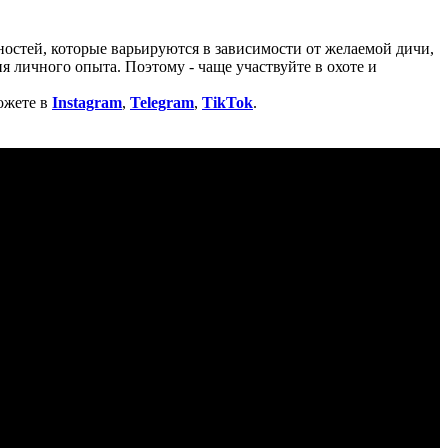
нностей, которые варьируются в зависимости от желаемой дичи,
я личного опыта. Поэтому - чаще участвуйте в охоте и
ожете в
Instagram
,
Telegram
,
TikTok
.