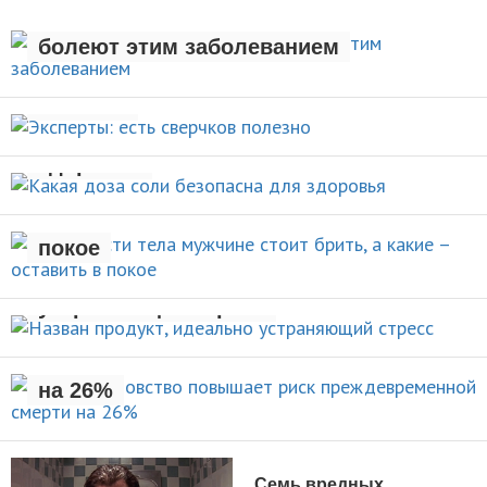
Люди с лишним весом чаще
ЗДОРОВЫЙ ОБРАЗ ЖИЗНИ
болеют этим заболеванием
Эксперты: есть сверчков
НОВОСТИ
полезно
Какая доза соли безопасна для
НОВОСТИ
здоровья
Какие части тела мужчине стоит
брить, а какие – оставить в
НОВОСТИ
покое
Назван продукт, идеально
УХОД ЗА СОБОЙ
устраняющий стресс
Раннее отцовство повышает
риск преждевременной смерти
НОВОСТИ
на 26%
НОВОСТИ
Семь вредных