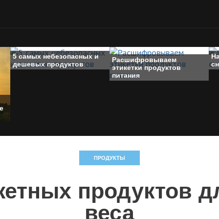
5 самых небезопасных и
Н
Расшифровываем
дешевых продуктов
с
этикетки продуктов
питания
е
ПРОДУКТЫ
жетных продуктов д
веса