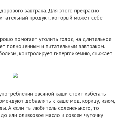
здорового завтрака. Для этого прекрасно
питательный продукт, который может себе
орошо помогает утолить голод на длительное
нет полноценным и питательным завтраком.
болизм, контролирует гипергликемию, снижает
 употреблении овсяной каши стоит избегать
омендуют добавлять к каше мед, корицу, изюм,
ды. А если ты любитель солененького, то
до или оливковое масло и совсем чуточку