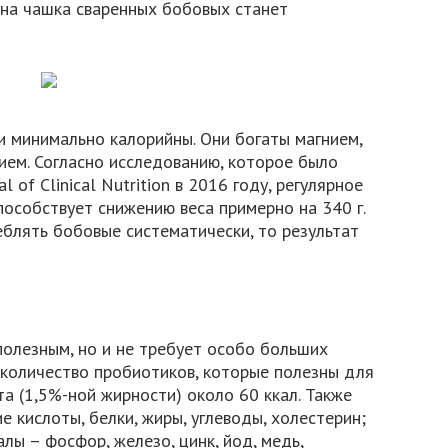
дна чашка сваренных бобовых станет
 минимально калорийны. Они богаты магнием,
ием. Согласно исследованию, которое было
l of Сlinical Nutrition в 2016 году, регулярное
особствует снижению веса примерно на 340 г.
еблять бобовые систематически, то результат
полезным, но и не требует особо больших
 количество пробиотиков, которые полезны для
та (1,5%-ной жирности) около 60 ккал. Также
 кислоты, белки, жиры, углеводы, холестерин;
алы – фосфор, железо, цинк, йод, медь,