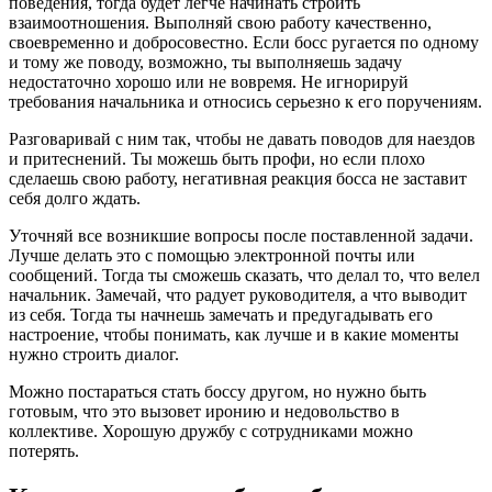
поведения, тогда будет легче начинать строить
взаимоотношения. Выполняй свою работу качественно,
своевременно и добросовестно. Если босс ругается по одному
и тому же поводу, возможно, ты выполняешь задачу
недостаточно хорошо или не вовремя. Не игнорируй
требования начальника и относись серьезно к его поручениям.
Разговаривай с ним так, чтобы не давать поводов для наездов
и притеснений. Ты можешь быть профи, но если плохо
сделаешь свою работу, негативная реакция босса не заставит
себя долго ждать.
Уточняй все возникшие вопросы после поставленной задачи.
Лучше делать это с помощью электронной почты или
сообщений. Тогда ты сможешь сказать, что делал то, что велел
начальник. Замечай, что радует руководителя, а что выводит
из себя. Тогда ты начнешь замечать и предугадывать его
настроение, чтобы понимать, как лучше и в какие моменты
нужно строить диалог.
Можно постараться стать боссу другом, но нужно быть
готовым, что это вызовет иронию и недовольство в
коллективе. Хорошую дружбу с сотрудниками можно
потерять.