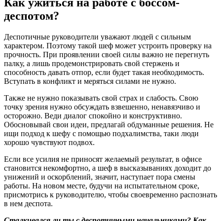
Как ужиться на работе с боссом-
деспотом?
Деспотичные руководители уважают людей с сильным
характером. Поэтому такой шеф может устроить проверку на
прочность. При проявлении своей силы важно не перегнуть
палку, а лишь продемонстрировать свой стержень и
способность давать отпор, если будет такая необходимость.
Вступать в конфликт и меряться силами не нужно.
Также не нужно показывать свой страх и слабость. Свою
точку зрения нужно обсуждать взвешенно, ненавязчиво и
осторожно. Веди диалог спокойно и конструктивно.
Обосновывай свои идеи, предлагай обдуманные решения. Не
ищи подход к шефу с помощью подхалимства, таки люди
хорошо чувствуют подвох.
Если все усилия не приносят желаемый результат, в офисе
становится некомфортно, а шеф в высказываниях доходит до
унижений и оскорблений, значит, наступает пора смены
работы. На новом месте, будучи на испытательном сроке,
присмотрись к руководителю, чтобы своевременно распознать
в нем деспота.
Сталкивался ли ты с деспотичными начальниками? Как