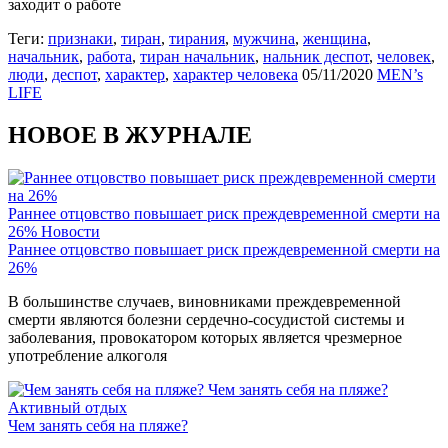
заходит о работе
Теги:
признаки
,
тиран
,
тирания
,
мужчина
,
женщина
,
начальник
,
работа
,
тиран начальник
,
нальник деспот
,
человек
,
люди
,
деспот
,
характер
,
характер человека
05/11/2020
MEN’s
LIFE
НОВОЕ В ЖУРНАЛЕ
Раннее отцовство повышает риск преждевременной смерти на
26%
Новости
Раннее отцовство повышает риск преждевременной смерти на
26%
В большинстве случаев, виновниками преждевременной
смерти являются болезни сердечно-сосудистой системы и
заболевания, провокатором которых является чрезмерное
употребление алкоголя
Чем занять себя на пляже?
Активный отдых
Чем занять себя на пляже?