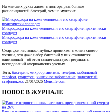
На женских руках живет в полтора раза больше
разновидностей бактерий, чем на мужских.
Микрофлора на коже человека и его смартфоне практически
совпадет
Микрофлора на коже человека и его смартфоне практически
совпадет
Смартфон настолько глубоко проникает в жизнь своего
хозяина, что даже набор бактерий у них становится
одинаковый – об этом свидетельствуют результаты
исследований американских ученых
Теги:
бактерии
,
микроорганизмы
,
телефон
,
мобильный
телефон
,
смартфон
,
кишечное заболевание
,
золотистый
стафилококк
21/01/2026
Menslife.com
НОВОЕ В ЖУРНАЛЕ
Раннее отцовство повышает риск преждевременной смерти на