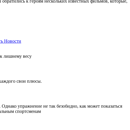
ы обратились к героям нескольких известных фильмов, которые,
ть
Новости
 к лишнему весу
 каждого свои плюсы.
Однако упражнение не так безобидно, как может показаться
нальным спортсменам