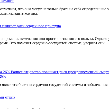
онимание
тмечают, что они могут не только брать на себя определенные 
дям наладить контакт.
 снижает риск сердечного приступа
тки времени, нежелания или просто незнания его пользы. Однако
время. Это поможет сердечно-сосудистой системе, уверяют они.
Раннее отцовство повышает риск преждевременной смерт
 26%
являются болезни сердечно-сосудистой системы и заболевания,
ый отдых