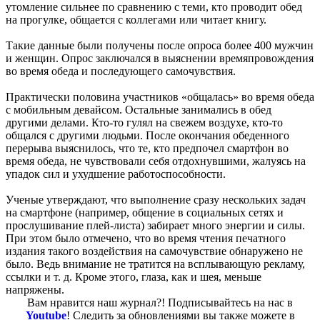
утомление сильнее по сравнению с теми, кто проводит обед
на прогулке, общается с коллегами или читает книгу.
Такие данные были получены после опроса более 400 мужчин
и женщин. Опрос заключался в выяснении времяпровождения
во время обеда и последующего самочувствия.
Практически половина участников «общалась» во время обеда
с мобильным девайсом. Остальные занимались в обед
другими делами. Кто-то гулял на свежем воздухе, кто-то
общался с другими людьми. После окончания обеденного
перерыва выяснилось, что те, кто предпочел смартфон во
время обеда, не чувствовали себя отдохнувшими, жалуясь на
упадок сил и ухудшение работоспособности.
Ученые утверждают, что выполнение сразу нескольких задач
на смартфоне (например, общение в социальных сетях и
прослушивание плей-листа) забирает много энергии и силы.
При этом было отмечено, что во время чтения печатного
издания такого воздействия на самочувствие обнаружено не
было. Ведь внимание не тратится на всплывающую рекламу,
ссылки и т. д. Кроме этого, глаза, как и шея, меньше
напряжены.
Вам нравится наш журнал?! Подписывайтесь на нас в
Youtube
! Следить за обновлениями вы также можете в