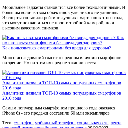
Мобильные гаджеты становятся все более технологичными. И
большим количеством объективов уже никого не удивишь.
Эксперты составили рейтинг лучших смартфонов этого года,
что могут похвастаться не просто тройной камерой, но и
высоким качеством снимков.
Как
пользоваться смартфонами без вреда для здоровья?
Как пользоваться смартфонами без вреда для здоровья?
Много исследований гласит о вредном влиянии смартфонов
на зрение. Но на этом их вред не заканчивается
Аналитики назвали ТОП-10 самых популярных смартфонов
2016 года
Аналитики назвали ТОП-10 самых популярных смартфонов
2016 года
Самым популярным смартфоном прошлого года оказался
iPhone 6s - его продажи составили 60 млн экземпляров
Теги:
смартфон
,
мобильный телефон
,
социальная сеть
,
лента
новостей
,
трудоспособность
,
сила
,
энергия
29/03/2023