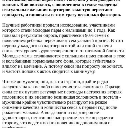
малыш. Как оказалось, с появлением в семье младенца
сексуальные желания партнеров зачастую перестают
совпадать, и виноваты в этом сразу несколько факторов.
Научные работники провели исследование, участниками
которого стали молодые пары с малышами до 1 года. Как
показали результаты опроса, практически 90% семей с
появлением ребенка переживают сексуальный кризис. В этот
период у каждого из партнеров в той или иной степени
снижается уровень удовлетворенности от интимной близости.
Молодые мамы сталкиваются с сильными изменениями в теле
и колебаниями гормонального фона, которые губительно
влияют на влечение. А потому секса им попросту не хочется,
и частота половых актов сводится к минимуму.
Что же до мужчин, они, как ни странно, крайне редко
жалуются на какие либо изменения тела своих жен. Гораздо
сильнее их пугают регулярные перепады настроения вторых
половинок и их внезапно возникшая холодность в постели -
мужчины крайне чувствительно реагируют на резкое
снижение качества и количества секса в первый год после
рождения малыша. А когда один из партнеров не
удовлетворен, негативное настроение тут же передается
второму, что ведет к возникновению недопонимания и
конфликтов.