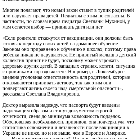
Многие полагают, что новый закон ставит в тупик родителей
или нарушает права детей. Педиатры с этим не согласны. В
частности, по словам врача-педиатра Светланы Мухиной, у
мам остается выбор — прививать дитя или нет.
«Если родители откажутся от вакцинации, они должны быть
готовы к переходу своих детей на домашнее обучение.
Законом оно приравнено к обучению в школах, поэтому права
ребенка никак не нарушаются. Не привитый малыш в детский
коллектив принят не будет, поскольку может угрожать
здоровью других детей. В западных странах, кстати, ситуация
с прививками гораздо жестче. Например, в Люксембурге
введена уголовная ответственность для родителей, которые
отказываются прививать детвору, так как этим они
подвергают жизнь своего чада смертельной опасности», —
рассказала Светлана Владимировна.
Доктор выразила надежду, что паспорта будут введены
надлежащим образом и станут документом строгой
отчетности, сведя до минимума возможность подделок.
Обосновывая необходимость прививок, она подчеркнула, что
статистика осложнений и летальности после вакцинации в
Украине не ниже, но и не выше, чем в Европе и Америке.
Вам нравится наш журнал?! Подписывайтесь на нас в