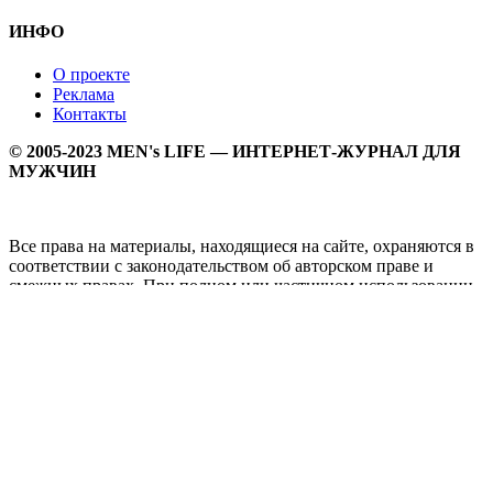
ИНФО
О проекте
Реклама
Контакты
© 2005-2023 MEN's LIFE — ИНТЕРНЕТ-ЖУРНАЛ ДЛЯ
МУЖЧИН
Все права на материалы, находящиеся на сайте, охраняются в
соответствии с законодательством об авторском праве и
смежных правах. При полном или частичном использовании
материалов прямая активная гипперссылка на
Мужской
журнал MEN's LIFE
обязательна.
MEN's LIFE - интернет-журнал для мужчин, который
заслуженно входит в ТОП лучших мужских журналов и
порталов. Ежедневно самое важное на самые волнующие
мужскую аудиторию темы - здоровый образ жизни, секс и
отношения, правила питания и диеты, фитнес и тренировки,
мужская мода и мужской стиль, карьера и деньги, мужской
досуг и многое другое в нашем мужском журнале.