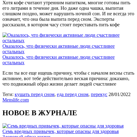
Хотя кофе считают утренним напитком, многие готовы пить
его литрами в течение дня. Но даже одна чашка, выпитая
слишком поздно, может нарушить ночной сон. И не всегда это
означает, что она была выпита перед сном. Эксперты
рассказали, в котором часу стоит переставать пить кофе
Оказалось, что физически активные люди счастливее
остальных
Оказалось, что физически активные люди счастливее
остальных
Если ты все еще ищешь причину, чтобы с началом весны стать
активнее, вот тебе действительно веская причина: доказано,
что подвижный образ жизни делает людей счастливее
Теги:
кушать перед сном
,
еда перед сном
,
перекус
28/01/2022
Menslife.com
НОВОЕ В ЖУРНАЛЕ
Семь вредных привычек, которые опасны для здоровья
Здоровый образ жизни