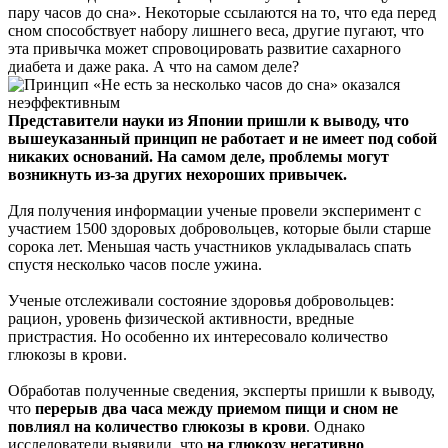
пару часов до сна». Некоторые ссылаются на то, что еда перед
сном способствует набору лишнего веса, другие пугают, что
эта привычка может спровоцировать развитие сахарного
диабета и даже рака. А что на самом деле?
П
редставители науки из Японии пришли к выводу, что
вышеуказанный принцип не работает и не имеет под собой
никаких оснований. На самом деле, проблемы могут
возникнуть из-за других нехороших привычек.
Для получения информации ученые провели эксперимент с
участием 1500 здоровых добровольцев, которые были старше
сорока лет. Меньшая часть участников укладывалась спать
спустя несколько часов после ужина.
Ученые отслеживали состояние здоровья добровольцев:
рацион, уровень физической активности, вредные
пристрастия. Но особенно их интересовало количество
глюкозы в крови.
Обработав полученные сведения, эксперты пришли к выводу,
что
перерыв два часа между приемом пищи и сном не
повлиял на количество глюкозы в крови
. Однако
исследователи выявили, что
на глюкозу негативно