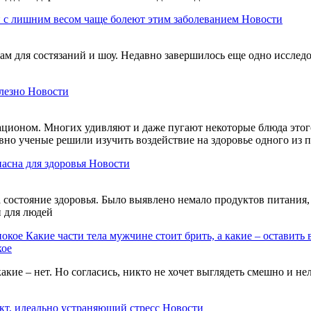
 с лишним весом чаще болеют этим заболеванием
Новости
м для состязаний и шоу. Недавно завершилось еще одно исследов
лезно
Новости
ационом. Многих удивляют и даже пугают некоторые блюда этого
авно ученые решили изучить воздействие на здоровье одного из
пасна для здоровья
Новости
состояние здоровья. Было выявлено немало продуктов питания, 
и для людей
Какие части тела мужчине стоит брить, а какие – оставить 
кое
акие – нет. Но согласись, никто не хочет выглядеть смешно и н
кт, идеально устраняющий стресс
Новости