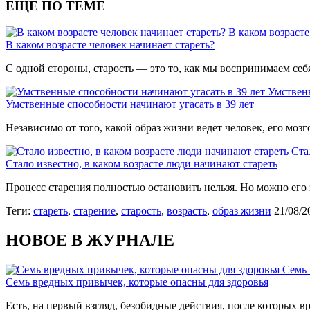
ЕЩЕ ПО ТЕМЕ
В каком возрасте
В каком возрасте человек начинает стареть?
С одной стороны, старость — это то, как мы воспринимаем себ
Умственн
Умственные способности начинают угасать в 39 лет
Независимо от того, какой образ жизни ведет человек, его мозг
Ста
Стало известно, в каком возрасте люди начинают стареть
Процесс старения полностью остановить нельзя. Но можно его 
Теги:
стареть
,
старение
,
старость
,
возрасть
,
образ жизни
21/08/2
НОВОЕ В ЖУРНАЛЕ
Семь 
Семь вредных привычек, которые опасны для здоровья
Есть, на первый взгляд, безобидные действия, после которых вр