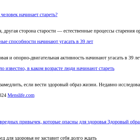
 человек начинает стареть?
я, другая сторона старости — естественные процессы старения о
ые способности начинают угасать в 39 лет
овая и опорно-двигательная активность начинают угасать в 39 ле
ло известно, в каком возрасте люди начинают стареть
замедлить, если вести здоровый образ жизни. Недавно исследова
024
Menslife.com
вредных привычек, которые опасны для здоровья
Здоровый обра
ед для здоровья не заставит себя долго ждать