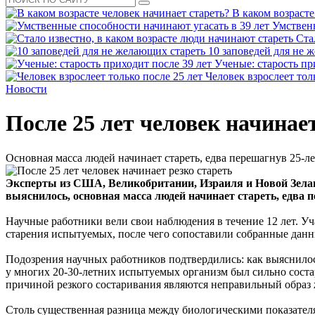
В каком возрасте
Умственн
Ста
10 заповедей для не 
Ученые: старость пр
Человек взрослеет тол
Новости
После 25 лет человек начинает
Основная масса людей начинает стареть, едва перешагнув 25-л
Эксперты из США, Великобритании, Израиля и Новой Зеланд
выяснилось, основная масса людей начинает стареть, едва 
Научные работники вели свои наблюдения в течение 12 лет. Уча
старения испытуемых, после чего сопоставили собранные данны
Подозрения научных работников подтвердились: как выяснилос
у многих 20-30-летних испытуемых организм был сильно состар
причиной резкого состаривания являются неправильный образ 
Столь существенная разница между биологическими показателя