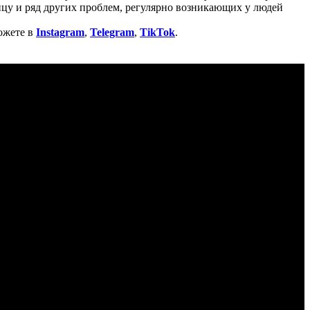
ицу и ряд других проблем, регулярно возникающих у людей
ожете в
Instagram
,
Telegram
,
TikTok
.