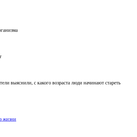
рганизма
т
тели выяснили, с какого возраста люди начинают стареть
з жизни