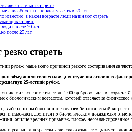
 человек начинает стареть?
ые способности начинают угасать в 39 лет
ло известно, в каком возрасте люди начинают стареть
желающих стареть
иходит после 39 лет
ько после 25 лет
 резко стареть
етний рубеж. Чаще всего причиной резкого состаривания являют
ии объединили свои усилия для изучения основных факторов
перешагнув 25-летний рубеж.
стниками эксперимента стали 1 000 добровольцев в возрасте 32 
е с биологическим возрастом, который отвечает за физическое 
ь, в абсолютном большинстве случаев биологический возраст по
ен и изможден, достигая по биологическим показателям отметки
жизни, обилие вредных привычек, плохое, несбалансированное п
ми и реальным возрастом человека оказывает ощутимое влияние