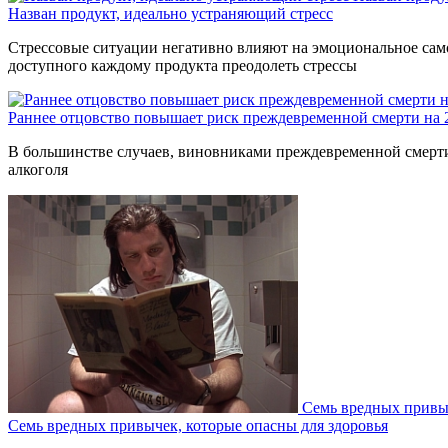
Назван продукт, идеально устраняющий стресс
Стрессовые ситуации негативно влияют на эмоциональное само
доступного каждому продукта преодолеть стрессы
Раннее отцовство повышает риск преждевременной смерти на
В большинстве случаев, виновниками преждевременной смерти 
алкоголя
Семь вредных привыч
Семь вредных привычек, которые опасны для здоровья