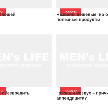
ТИ
НОВОСТИ
овощей
Названы дешевые, но 
полезные продукты
ТИ
НОВОСТИ
и обезвредить
Грязный воздух – прич
аппендицита?