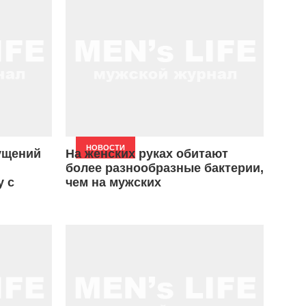
НОВОСТИ
ущений
На женских руках обитают
более разнообразные бактерии,
у с
чем на мужских