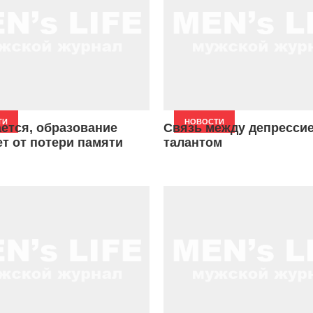
ТИ
НОВОСТИ
ется, образование
Связь между депрессие
т от потери памяти
талантом