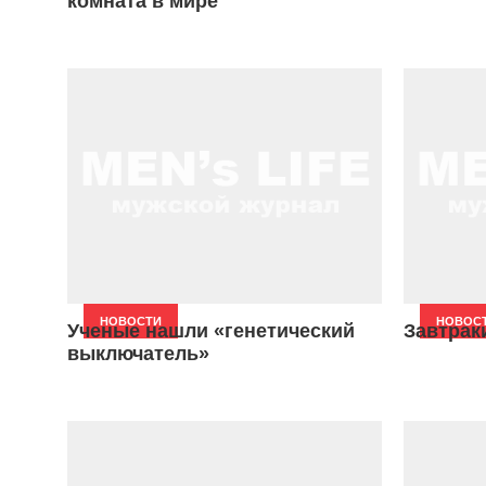
комната в мире
НОВОСТИ
НОВОС
Ученые нашли «генетический
Завтрак
выключатель»