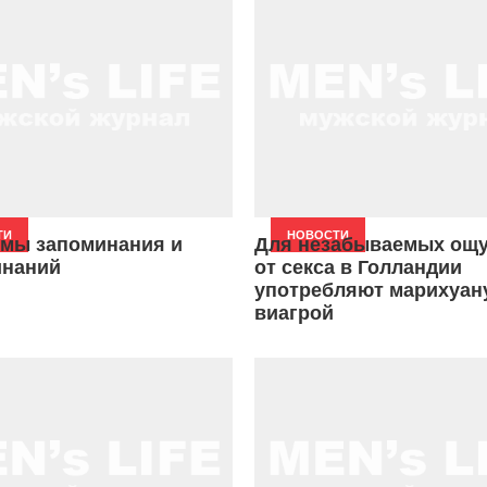
ТИ
НОВОСТИ
мы запоминания и
Для незабываемых ощ
инаний
от секса в Голландии
употребляют марихуан
виагрой