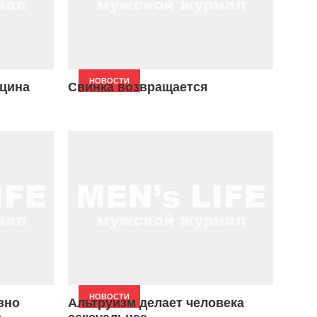
НОВОСТИ
кцина
Свинка возвращается
НОВОСТИ
зно
Альтруизм делает человека