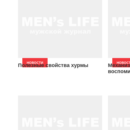
НОВОСТИ
НОВОС
Полезные свойства хурмы
Механиз
воспом