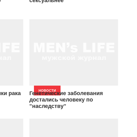
ю
сексуальнее
НОВОСТИ
ки рака
Генетические заболевания
достались человеку по
"наследству"