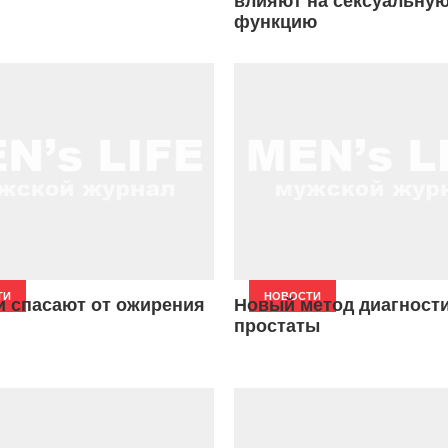
влияют на сексуальну
функцию
ТИ
НОВОСТИ
и спасают от ожирения
Новый метод диагности
простаты