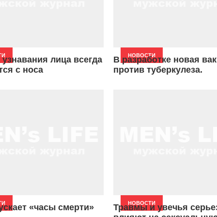
ТИ
НОВОСТИ
 узнавания лица всегда
В разработке новая ва
тся с носа
против туберкулеза.
ТИ
НОВОСТИ
ускает «часы смерти»
Травмы и увечья серье