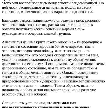
этого они воспользовались менделевской рандомизацией. По
ней люди распределяются на группы, исходя из своих
генотипов, в том числе разных вариантов одного гена.
Благодаря рандомизации можно определить риск здоровью
человека, зная его генотип, рассказывает специалист в
области психиатрической генетики Кармел Чой –
руководитель исследовательской группы.
Анализируя данные британского Биобанка – информацию о
генотипе и состоянии здоровья более четырехсот тысяч
человек, исследователи обнаружили закономерность.
Большинство тех, кто обладает определенным типом гена,
увеличивающего склонность к активному образу жизни,
действительно его ведут. И они намного меньше подвержены
депрессивному состоянию, чем те, кто не обладает таким
геном и в общем меньше двигается. Однако исследование
также показало, что наличие гена, увеличивающего
предрасположенность к депрессии, не исключает физическую
активность из жизни человека. Таким образом, именно
подвижный образ жизни оказывает влияние на развитие
расстройств, а не наоборот.
Специалисты установили, что
оптимальная
продолжительность упражнений в день – не менее