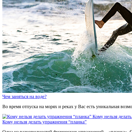
Чем заняться на воде?
Во время отпуска на морях и реках у Вас есть уникальная воз
Кому нельзя делат
Кому нельзя делать упражнения “планка”
Одна из разновидностей физических упражнений – «планка». С