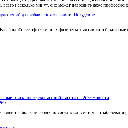
ть всего несколько минут, оно может навредить даже профессио
пражнений для избавления от живота
Похудение
Вот 5 наиболее эффективных физических активностей, которые 
овышает риск преждевременной смерти на 26%
Новости
 26%
являются болезни сердечно-сосудистой системы и заболевания,
ый отдых