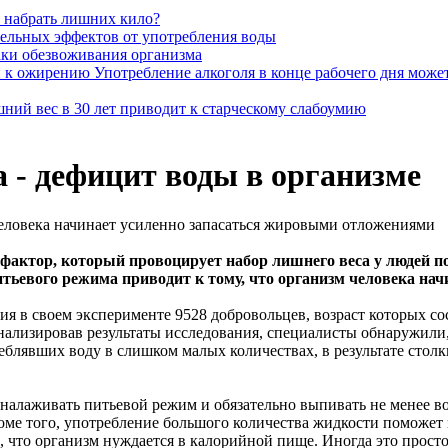
е набрать лишних кило?
ельных эффектов от употребления воды
ки обезвоживания организма
Употребление алкоголя в конце рабочего дня мож
ний вес в 30 лет приводит к старческому слабоумию
 - дефицит воды в организме
человека начинает усиленно запасаться жировыми отложениями
ктор, который провоцирует набор лишнего веса у людей по 
питьевого режима приводит к тому, что организм человека н
я в своем эксперименте 9528 добровольцев, возраст которых сос
нализировав результаты исследования, специалисты обнаружили,
еблявших воду в слишком малых количествах, в результате столк
налаживать питьевой режим и обязательно выпивать не менее во
ме того, употребление большого количества жидкости поможет 
го, что организм нуждается в калорийной пище. Иногда это прост