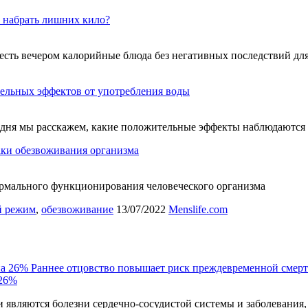
е набрать лишних кило?
сть вечером калорийные блюда без негативных последствий для 
ельных эффектов от употребления воды
одня мы расскажем, какие положительные эффекты наблюдаются 
ки обезвоживания организма
ормального функционирования человеческого организма
й режим
,
обезвоживание
13/07/2022
Menslife.com
Раннее отцовство повышает риск преждевременной смерт
 26%
являются болезни сердечно-сосудистой системы и заболевания,