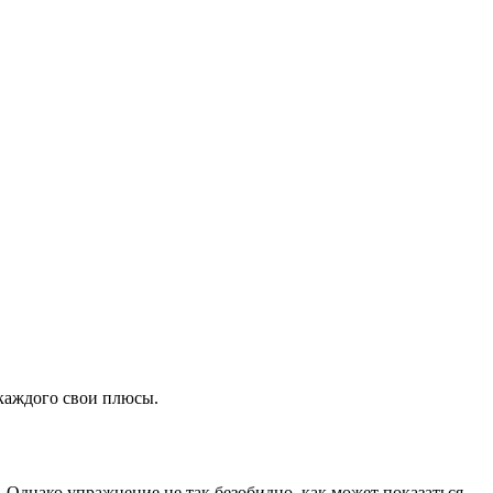
 каждого свои плюсы.
Однако упражнение не так безобидно, как может показаться