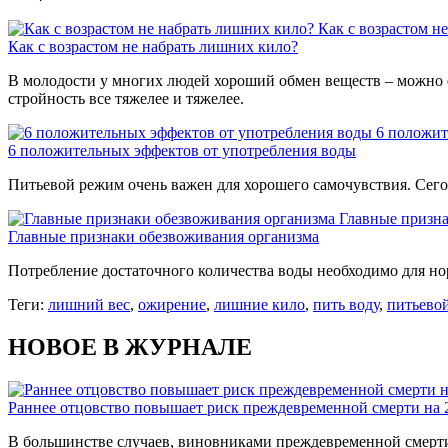
Как с возрастом н
Как с возрастом не набрать лишних кило?
В молодости у многих людей хороший обмен веществ – можно е
стройность все тяжелее и тяжелее.
6 положит
6 положительных эффектов от употребления воды
Питьевой режим очень важен для хорошего самочувствия. Сег
Главные призна
Главные признаки обезвоживания организма
Потребление достаточного количества воды необходимо для н
Теги:
лишний вес
,
ожирение
,
лишние кило
,
пить воду
,
питьево
НОВОЕ В ЖУРНАЛЕ
Раннее отцовство повышает риск преждевременной смерти на
В большинстве случаев, виновниками преждевременной смерти 