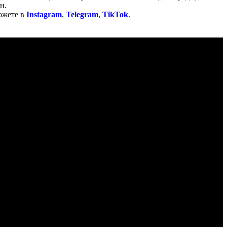
н.
ожете в
Instagram
,
Telegram
,
TikTok
.