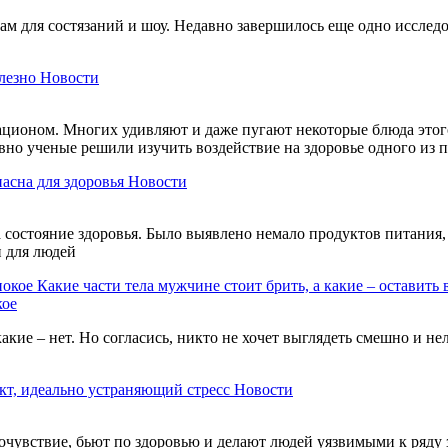
м для состязаний и шоу. Недавно завершилось еще одно исследов
лезно
Новости
ационом. Многих удивляют и даже пугают некоторые блюда этого
авно ученые решили изучить воздействие на здоровье одного из
пасна для здоровья
Новости
состояние здоровья. Было выявлено немало продуктов питания, 
и для людей
Какие части тела мужчине стоит брить, а какие – оставить 
кое
акие – нет. Но согласись, никто не хочет выглядеть смешно и н
кт, идеально устраняющий стресс
Новости
чувствие, бьют по здоровью и делают людей уязвимыми к ряду 