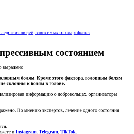
следствия людей, зависимых от смартфонов
епрессивным состоянием
но выражено
головным болям. Кроме этого фактора, головным болям
ше склонны к болям в голове.
анализировав информацию о добровольцах, организаторы
ражено. По мнению экспертов, лечение одного состояния
тся.
ожете в
Instagram
,
Telegram
,
TikTok
.