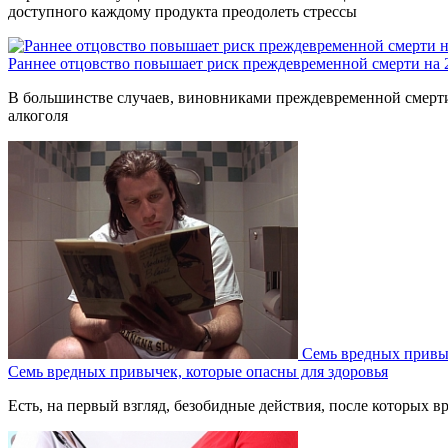
доступного каждому продукта преодолеть стрессы
Раннее отцовство повышает риск преждевременной смерти на
В большинстве случаев, виновниками преждевременной смерти 
алкоголя
Семь вредных привыч
Семь вредных привычек, которые опасны для здоровья
Есть, на первый взгляд, безобидные действия, после которых вр