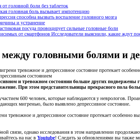
я от головной боли без таблеток
кая головная боль вызывает импотенцию
рессия способна вызвать воспаление головного мозга
причины и устранение
астиковая посуда провоцирует сильные головные боли
Исследователи выяснили, какие ждут по
 между головными болями и д
мигрени тревожное и депрессивное состояние протекает особен
ессивном и тревожном состоянии больше других подвержены 
ряжение. При этом представительницы прекрасного пола боль
участием 600 человек, которые наблюдаются у неврологов. Про
радающих мигренью, было выявлено депрессивное состояние.
ени тревожное и депрессивное состояние протекает особенно вы
ной связи, однако исследования в этом направлении продолжаю
вайтесь на нас в
Youtube
! Следить за обновлениями вы также м