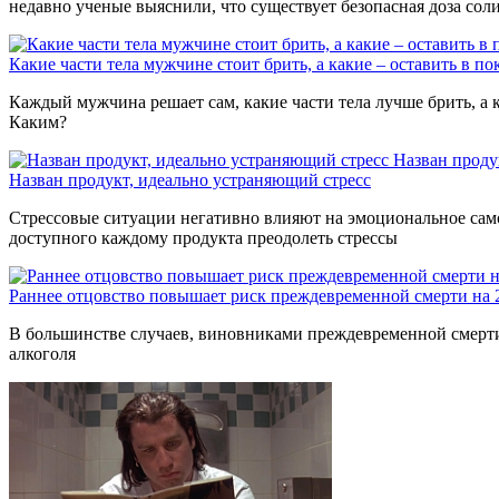
недавно ученые выяснили, что существует безопасная доза сол
Какие части тела мужчине стоит брить, а какие – оставить в по
Каждый мужчина решает сам, какие части тела лучше брить, а к
Каким?
Назван проду
Назван продукт, идеально устраняющий стресс
Стрессовые ситуации негативно влияют на эмоциональное само
доступного каждому продукта преодолеть стрессы
Раннее отцовство повышает риск преждевременной смерти на
В большинстве случаев, виновниками преждевременной смерти 
алкоголя