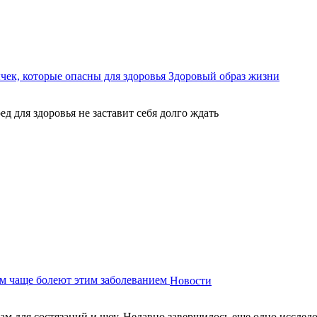
ек, которые опасны для здоровья
Здоровый образ жизни
ед для здоровья не заставит себя долго ждать
м чаще болеют этим заболеванием
Новости
м для состязаний и шоу. Недавно завершилось еще одно исследов