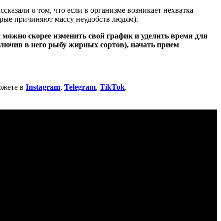
сказали о том, что если в организме возникает нехватка
торые причиняют массу неудобств людям).
 можно скорее изменить свой график и уделить время для
ключив в него рыбу жирных сортов), начать прием
ожете в
Instagram
,
Telegram
,
TikTok
.