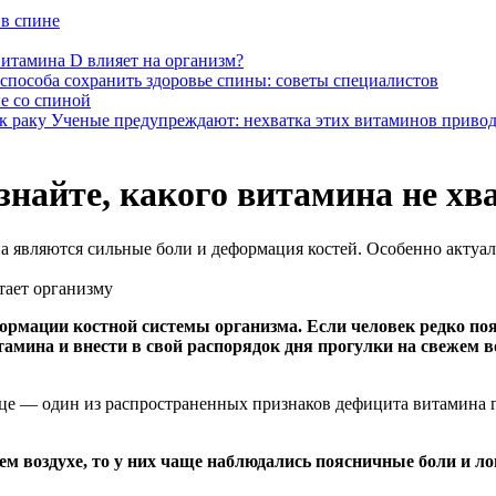
 в спине
итамина D влияет на организм?
 способа сохранить здоровье спины: советы специалистов
е со спиной
Ученые предупреждают: нехватка этих витаминов привод
знайте, какого витамина не хв
а являются сильные боли и деформация костей. Особенно актуал
рмации костной системы организма. Если человек редко появ
тамина и внести в свой распорядок дня прогулки на свежем 
нице — один из распространенных признаков дефицита витамина 
м воздухе, то у них чаще наблюдались поясничные боли и ло