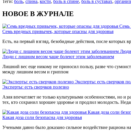
Теги:
боль
,
спина
,
кости
,
боль в спине
,
боль в суставах
,
организ
НОВОЕ В ЖУРНАЛЕ
Семь 
Семь вредных привычек, которые опасны для здоровья
Есть, на первый взгляд, безобидные действия, после которых вр
Люди
Люди с лишним весом чаще болеют этим заболеванием
Лишний вес еще никому не приносил пользу, разве что сумоиста
между лишним весом и гриппом
Эксперты: есть сверчков по
Эксперты: есть сверчков полезно
Азия впечатляет не только культурными особенностями, но и р
тех, кто сохранил хорошее здоровье и продлил молодость. Нед
Какая доза соли безо
Какая доза соли безопасна для здоровья
Учеными давно было доказано сильное воздействие рациона на 