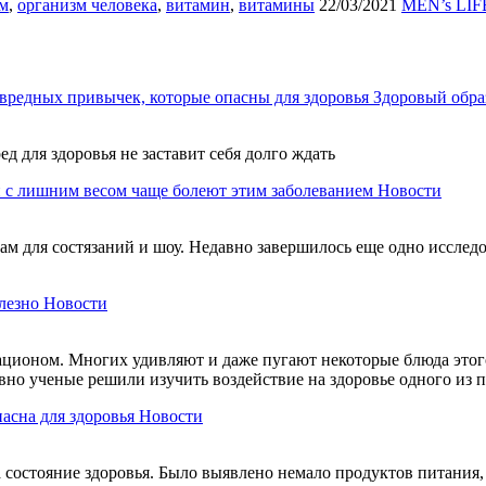
м
,
организм человека
,
витамин
,
витамины
22/03/2021
MEN’s LIF
вредных привычек, которые опасны для здоровья
Здоровый обра
ед для здоровья не заставит себя долго ждать
 с лишним весом чаще болеют этим заболеванием
Новости
м для состязаний и шоу. Недавно завершилось еще одно исследов
лезно
Новости
ационом. Многих удивляют и даже пугают некоторые блюда этого
авно ученые решили изучить воздействие на здоровье одного из
пасна для здоровья
Новости
состояние здоровья. Было выявлено немало продуктов питания, 