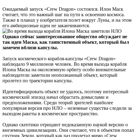
Ожидаемый запуск «Crew Dragon» состоялся. Илон Маск
считает, что это важный шаг на пути к освоению космоса.
Также в планах у изобретателя полет вокруг Луны, и на этом
его амбициозные идеи не заканчиваются.
Однако сейчас заинтересованное общество обсуждает не
так идеи Маска, как таинственный объект, который был
замечен вблизи капсулы.
Запуск космического корабля-капсулы «Crew Dragon»
наблюдало 9 миллионов человек. Во время выхода корабля
Илона Маска на околоземную орбиту особо внимательные
наблюдатели заметили неопознанный объект, который
пролетел по траектории капсулы.
Идентифицировать объект не удалось, поэтому интересный
космический эпизод начал обрастать домыслами и
предположениями. Среди теорий зрителей наиболее
популярная версия про НЛО – неземные существа следили за
выходом ракеты в космическое пространство.
Однако скептики отрицают недоказанную наукой версию о
внеземных цивилизациях. Они считают, что в объектив попал
спутник Земли, который как раз пролетал мимо «Crew