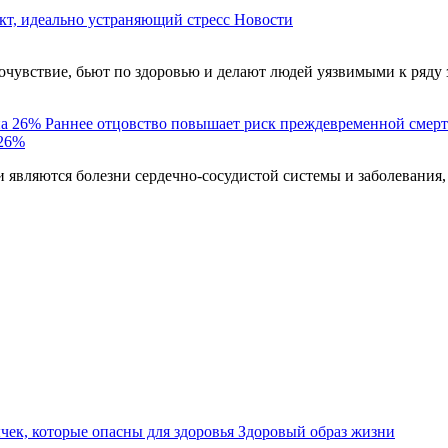
кт, идеально устраняющий стресс
Новости
чувствие, бьют по здоровью и делают людей уязвимыми к ряду 
Раннее отцовство повышает риск преждевременной смерт
 26%
являются болезни сердечно-сосудистой системы и заболевания,
ек, которые опасны для здоровья
Здоровый образ жизни