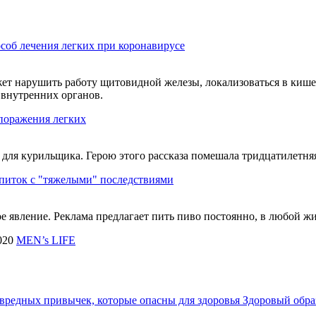
соб лечения легких при коронавирусе
жет нарушить работу щитовидной железы, локализоваться в киш
внутренних органов.
 поражения легких
е для курильщика. Герою этого рассказа помешала тридцатилетн
питок с "тяжелыми" последствиями
ное явление. Реклама предлагает пить пиво постоянно, в любой 
020
MEN’s LIFE
вредных привычек, которые опасны для здоровья
Здоровый обра