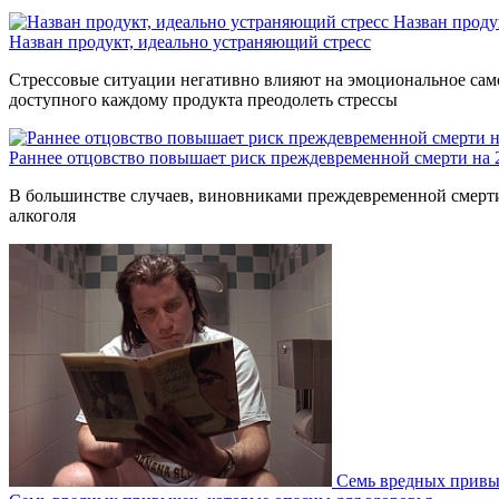
Назван проду
Назван продукт, идеально устраняющий стресс
Стрессовые ситуации негативно влияют на эмоциональное само
доступного каждому продукта преодолеть стрессы
Раннее отцовство повышает риск преждевременной смерти на
В большинстве случаев, виновниками преждевременной смерти 
алкоголя
Семь вредных привыч