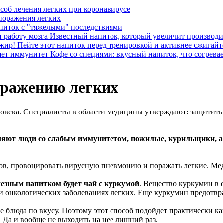
соб лечения легких при коронавирусе
 поражения легких
питок с "тяжелыми" последствиями
Известный напиток, который увеличит производит
Пейте этот напиток перед тренировкой и активнее сжигайт
Кофе со специями: вкусный напиток, что согрева
оражению легких
ловека. Специалисты в области медицины утверждают: защитит
яют люди со слабым иммунитетом, пожилые, курильщики, а та
в, провоцировать вирусную пневмонию и поражать легкие. Медик
зным напитком будет чай с куркумой
. Вещество куркумин в 
е и онкологических заболеваниях легких. Еще куркумин предотвр
е блюда по вкусу. Поэтому этот способ подойдет практически к
 Да и вообще не выходить на нее лишний раз.