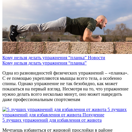
Кому нельзя делать упражнения “планка”
Новости
Кому нельзя делать упражнения “планка”
Одна из разновидностей физических упражнений – «планка».
С ее помощью укрепляются мышцы всего тела, а особенно
спины. Однако упражнение не так безобидно, как может
показаться на первый взгляд. Несмотря на то, что упражнение
нужно делать всего несколько минут, оно может навредить
даже профессиональным спортсменам
5 лучших
упражнений для избавления от живота
Похудение
5 лучших упражнений для избавления от живота
Мечтаешь избавиться от жировой прослойки в районе